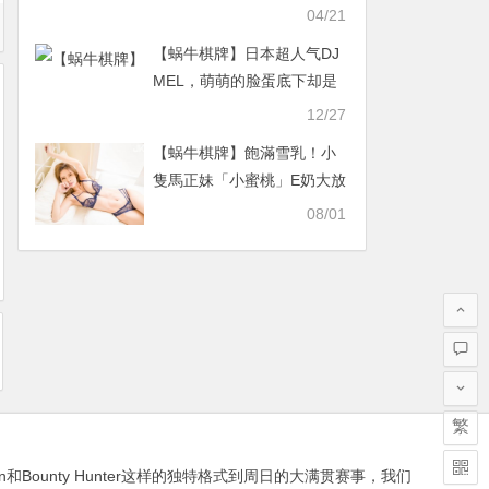
莉)遭遇史上最严酷的考验！
04/21
…
【蜗牛棋牌】日本超人气DJ
MEL，萌萌的脸蛋底下却是
魔鬼般的身材！
12/27
【蜗牛棋牌】飽滿雪乳！小
隻馬正妹「小蜜桃」E奶大放
送，火辣魅力檔不住！
08/01
繁
in和Bounty Hunter这样的独特格式到周日的大满贯赛事，我们