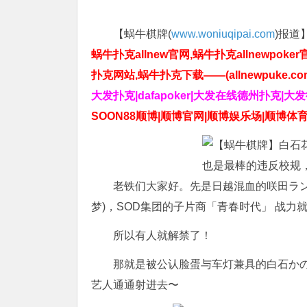
【蜗牛棋牌(
www.woniuqipai.com
)报道
蜗牛扑克allnew官网,蜗牛扑克allnewpoker
扑克网站,蜗牛扑克下载——(allnewpuke.co
大发扑克|dafapoker|大发在线德州扑克|大
SOON88顺博|顺博官网|顺博娱乐场|顺博体育
老铁们大家好。先是日越混血的咲田ラン
梦)，SOD集团的子片商「青春时代」 战力
所以有人就解禁了！
那就是被公认脸蛋与车灯兼具的白石かの
艺人通通射进去〜