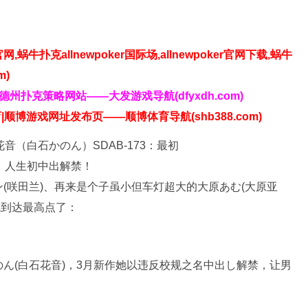
】
官网,蜗牛扑克allnewpoker国际场,allnewpoker官网下载,蜗牛
m)
发德州扑克策略网站——大发游戏导航(dfyxdh.com)
|顺博游戏网址发布页——顺博体育导航(shb388.com)
(咲田兰)、再来是个子虽小但车灯超大的大原あむ(大原亚
就到达最高点了：
ん(白石花音)，3月新作她以违反校规之名中出し解禁，让男