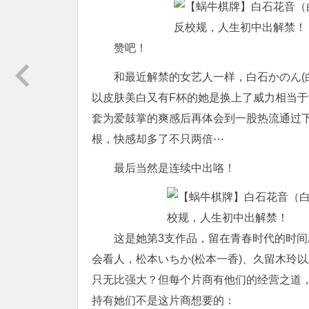
赞吧！
和最近解禁的女艺人一样，白石かのん(
以皮肤美白又有F杯的她是换上了威力相当
套为爱鼓掌的爽感后再体会到一股热流通过下
根，快感却多了不只两倍⋯
最后当然是连续中出咯！
这是她第3支作品，留在青春时代的时
会看人，松本いちか(松本一香)、久留木玲
只无比强大？但每个片商有他们的经营之道
持有她们不是这片商想要的：