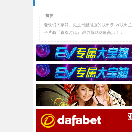
摘要
老铁们大家好。先是日越混血的咲田ラン(咲田兰
子片商「青春时代」 战力就到达最高点了：