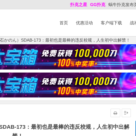
扑克之星
GG扑克
蜗牛扑克发布
首页
优惠活动
客户端下载
战
石かのん）SDAB-173：最初也是最棒的违反校规，人生初中出解禁！
DAB-173：最初也是最棒的违反校规，人生初中出解