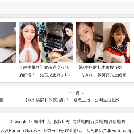
【蜗牛棋牌】哪來這麼火辣
【蜗牛棋牌】水嫩櫻花妹
的師傅！「比基尼正妹」Kiki
「もきゅ」微笑露八重齒超
謝立琪體驗日料店長 低胸
卡哇伊 胸前全集中「乳之
洋裝登場讓人難專…
呼吸」戰鬥力破表
下一篇
名！
【蜗牛棋牌】深夜福利！「騷色主播」公開猛烈曲線，「絕美奶形」天天上線造福眾生
Copyright © 蜗牛扑克 版权所有.
网站地图
|
百度地图
|
谷歌地图
ne Spin和All-In或Fold等独特游戏。 从免费比赛和Fortune Sp