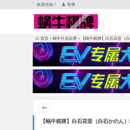
欢迎光临！
登录
首页
蜗牛扑克比赛
【蜗牛棋牌】白石花音（白
A+
【蜗牛棋牌】白石花音（白石かのん）S