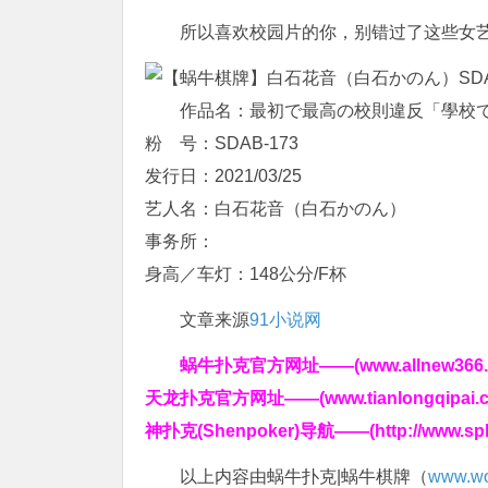
所以喜欢校园片的你，别错过了这些女
作品名：最初で最高の校則違反「學校
粉 号：SDAB-173
发行日：2021/03/25
艺人名：白石花音（白石かのん）
事务所：
身高／车灯：148公分/F杯
文章来源
91小说网
蜗牛扑克官方网址——(www.allnew366.
天龙扑克官方网址——(www.tianlongqipai.c
神扑克(Shenpoker)导航——(http://www.sp
以上内容由蜗牛扑克|蜗牛棋牌（
www.wo