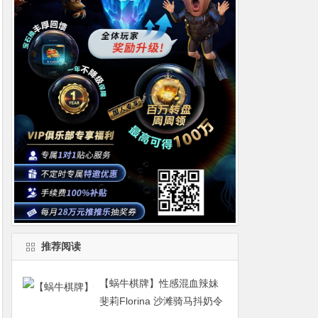
推荐阅读
【蜗牛棋牌】性感混血辣妹
斐莉Florina 沙滩骑马抖奶令