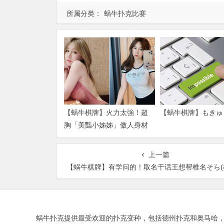
所属分类：
蜗牛扑克比赛
【蜗牛棋牌】火力太強！超
【蜗牛棋牌】もきゅ
胸「美豔小姊姊」傲人身材
引人遐想 一身兇猛戰袍直接
辣到噴火
上一篇
【蜗牛棋牌】有学问的！取名干话王想帮椎名そら(椎名空)改
蜗牛扑克提供最受欢迎的扑克变种，包括德州扑克和奥马哈，以及Fortu