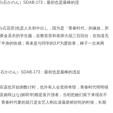
白石花音)也是人生初中出し，因为是「青春时代」的缘故，所
于黄金圣衣的学生服，在教室里和老师大战三百回合，在知道无
半身的快感；再来是与同学的3.P为爱鼓掌，棒子一次来两
间应该也开始倒数计时，也许有人会觉得奇怪，青春时代明明很
以及姫咲はな(姬咲华)都是发片强者，当初把她们留下来现在不
，青春时代要的就只是女艺人刚出道最新鲜好吃的时候，长期