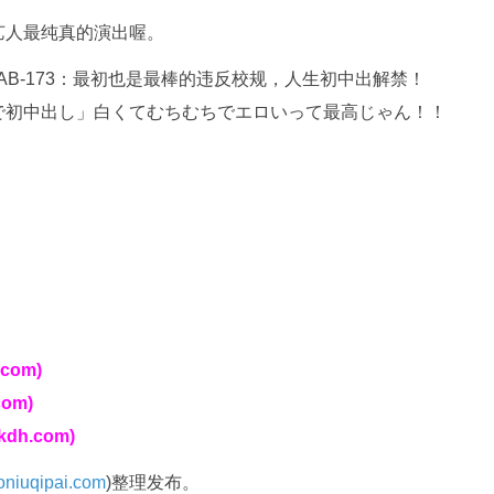
艺人最纯真的演出喔。
で初中出し」白くてむちむちでエロいって最高じゃん！！
com)
om)
kdh.com)
niuqipai.com
)整理发布。