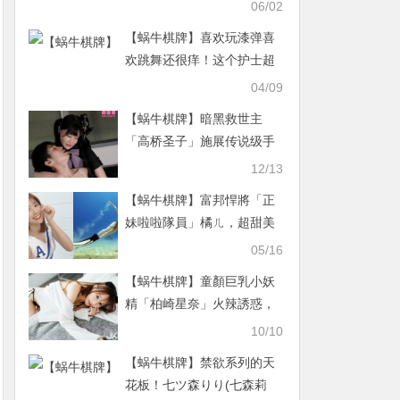
人大饱眼福
06/02
【蜗牛棋牌】喜欢玩漆弹喜
欢跳舞还很痒！这个护士超
肉食！
04/09
【蜗牛棋牌】暗黑救世主
「高桥圣子」施展传说级手
技 强制男优「乳头喷射」完
12/13
全控制不住身体
【蜗牛棋牌】富邦悍將「正
妹啦啦隊員」橘ㄦ，超甜美
笑容活力四射，沒想到還是
05/16
水中美人魚！
【蜗牛棋牌】童顏巨乳小妖
精「柏崎星奈」火辣誘惑，
「惹火內衣造型」畫面太挑
10/10
逗！
【蜗牛棋牌】禁欲系列的天
花板！七ツ森りり(七森莉