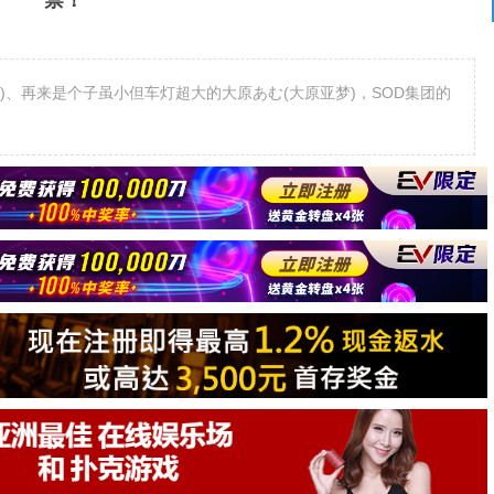
禁！
)、再来是个子虽小但车灯超大的大原あむ(大原亚梦)，SOD集团的