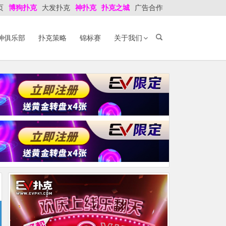
页
博狗扑克
大发扑克
神扑克
扑克之城
广告合作
神俱乐部
扑克策略
锦标赛
关于我们