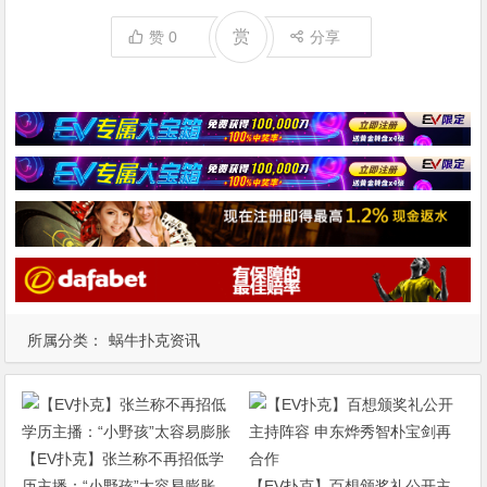
赏
赞
0
分享
所属分类：
蜗牛扑克资讯
【EV扑克】张兰称不再招低学
历主播：“小野孩”太容易膨胀
【EV扑克】百想颁奖礼公开主