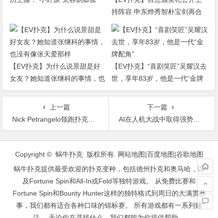
持阵容 申东烨秀智朴宝剑再合
作
【EV扑克】为什么说景甜是好
【EV扑克】“喜剧笑匠”吴耀汉去
女友？她知道张继科的事情，也
世，享年83岁，他是一代“金牌
没有像张天爱那样
配角”
上一篇
下一篇
Nick Petrangelo领跑扑克之星冠军赛巴哈马站2.5万豪客赛决赛桌
AI在人机大战中取得强势开局
文
章
Copyright © 蜗牛扑克 版权所有.
网站地图
|
百度地图
|
谷歌地图
导
蜗牛扑克提供最受欢迎的扑克变种，包括德州扑克和奥马哈，以
航
及Fortune Spin和All-In或Fold等独特游戏。 从免费比赛和
Fortune Spin和Bounty Hunter这样的独特格式到周日的大满贯赛
事，我们都有适合各种口味的锦标赛。 所有游戏都有一系列赌
注。 无论你在寻找什么，我们都能为你提供帮助。