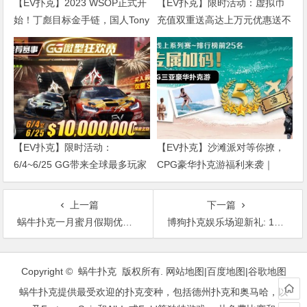
【EV扑克】2023 WSOP正式开
【EV扑克】限时活动：虚拟币
始！丁彪目标金手链，国人Tony
充值双重送高达上万元优惠送不
晋级豪客赛Day2！
停
【EV扑克】限时活动：
【EV扑克】沙滩派对等你撩，
6/4~6/25 GG带来全球最多玩家
CPG豪华扑克游福利来袭｜
参予的线上锦标赛【GG微型狂
WSOP金手链免费赛天天开打！
欢赛】
上一篇
下一篇
蜗牛扑克一月蜜月假期优惠活动
博狗扑克娱乐场迎新礼: 1688元vs150%奖金
文
章
Copyright © 蜗牛扑克 版权所有.
网站地图
|
百度地图
|
谷歌地图
导
蜗牛扑克提供最受欢迎的扑克变种，包括德州扑克和奥马哈，以
航