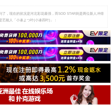
了，现在的状况是河北彩花最强，而SOD STAR则是两位新人冲得
艺能人「小凑よつ叶(小凑四叶)」：