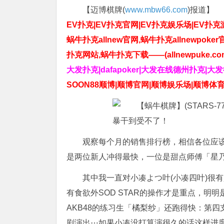
【迈博棋牌(
www.mbw66.com
)报道】
EV扑克|EV扑克官网|EV扑克娱乐场|EV扑克游戏
蜗牛扑克allnew官网,蜗牛扑克allnewpoker
扑克网站,蜗牛扑克下载——(allnewpuke.co
大发扑克|dafapoker|大发在线德州扑克|大
SOON88顺博|顺博官网|顺博娱乐场|顺博体育
观察每个月的销售排行榜，相信各位应该
是两位新人冲得最快，一位是甜点师傅「星乃
其中我一直对小凑よつ叶(小凑四叶)很
有食欲外SOD STAR的操作才是重点，
AKB48的练习生「橘梨纱」还跑得快：第四支
剧演出⋯如果小凑没打算演很久的话这样进度