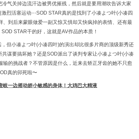
把冷气关掉边流汗边被男优摧残，然后就是要用潮吹告诉大家
烈活塞运动⋯SOD STAR真的是找到了小凑よつ叶(小凑四
模样、到后来蒙眼做爱一副又惊又惧却又快疯掉的表情、还有最
OD STAR干的好，这就是AV作品的本质！
，但小凑よつ叶(小凑四叶)的演出却比很多片商的顶级新秀还
务所共谋要搞坏她？还是SOD派出了谈判专家让小凑よつ叶(小凑
不服输的挑战者？不管原因是什么，近来去矫正牙齿的她不只愈
OD真的卯死啦〜
壹岐一边摇动娇小敏感的身体！大鸡巴大精液