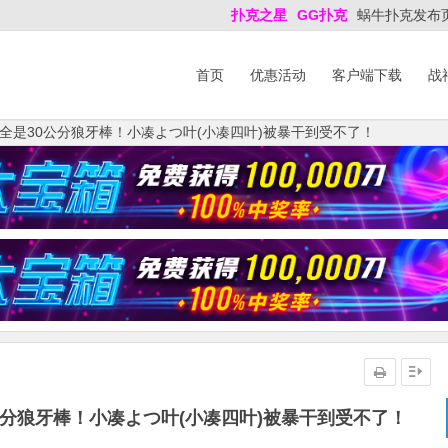
扑克之星
GG扑克
蜗牛扑克发布
首页
优惠活动
客户端下载
战
76)全是30公分狼牙棒！小凑よつ叶(小凑四叶)被暴干到受不了！
30公分狼牙棒！小凑よつ叶(小凑四叶)被暴干到受不了！