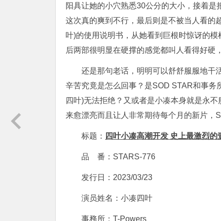
阳具让她的小穴熟悉30公分的大小，接着是
这次真的爽到不行，最后则是不被当人看的超激
叶)的使用说明书，从她看到巨根时惊讶的
后两部很明显在硬撑的感觉都叫人看得好硬，S
还是那句老话，明明可以舒舒服服地干活
辛苦究竟是怎么回事？是SOD STAR和事
四叶)无法拒绝？又或者是小凑本身就是永
来愈漂亮而且让人非常期待每个月的新片，S
标题：
四叶小凑高潮开发 史上最激烈的
品 番：STARS-776
发行日：2023/03/23
演员姓名：小凑四叶
事務所：T-Powers