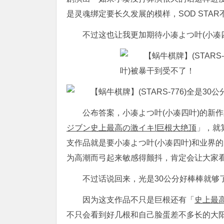
是灵魂绑定要长久发展的模样，SOD STA
不过这也让我更加期待小凑よつ叶(小凑
公布答案，小凑よつ叶(小凑四叶)的新
ジブン史上最高の激イキ!巨根大绝顶
」，就
支作品就是要小凑よつ叶(小凑四叶)和业界的
为高潮而弓起来敏感得颤抖，肯定会让大家
不过话说回来，光是30公分好棒棒就够
因为这支作品不只是巨根还有「
史上最
不只会看到好几根和自己脸蛋差不多长的大