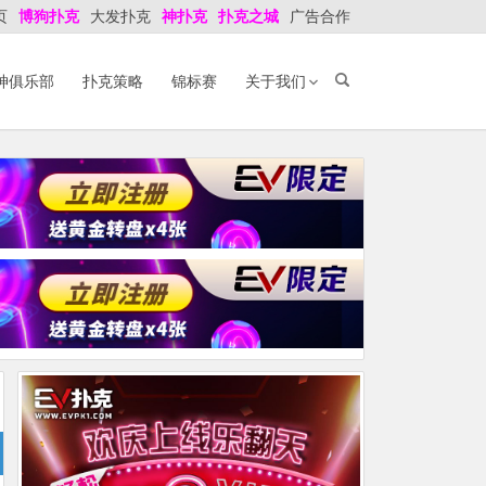
页
博狗扑克
大发扑克
神扑克
扑克之城
广告合作
神俱乐部
扑克策略
锦标赛
关于我们