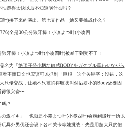
R不怕跑得太快以后不知道演什么吗？
四叶)接下来的演出。第七支作品，她又要挑战什么？
作品名为「
绝顶开発小柄な敏感BODYをガクブル震わせながら
算看不懂日文也应该可以抓到「巨根」这个关键字：没错，这
大只佬交战，让她不只被捅得吱吱叫然后娇小的Body还要因
看得很兴奋〜
了吗？
高の激イキ
」，也就是小凑よつ叶(小凑四叶)会爽到爆炸ー所以
阳玩具外男优还会设下各种关卡等她挑战：先是用超大只的假