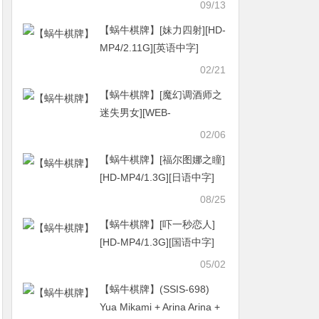
中字]
09/13
【蜗牛棋牌】[妹力四射][HD-
MP4/2.11G][英语中字]
[1080P][欧美爱情激情电影]
02/21
【蜗牛棋牌】[魔幻调酒师之
迷失男女][WEB-
MKV/1.4GB][国语中字]
02/06
[1080P][剧情紧凑，特效逼
【蜗牛棋牌】[福尔图娜之瞳]
真，是一部良心之作……]
[HD-MP4/1.3G][日语中字]
[720P][神木隆之介主演奇幻
08/25
爱情]
【蜗牛棋牌】[吓一秒恋人]
[HD-MP4/1.3G][国语中字]
[720P][感受跨越时空的甜蜜
05/02
暴击]
【蜗牛棋牌】(SSIS-698)
Yua Mikami + Arina Arina +