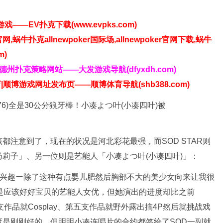
——EV扑克下载(www.evpks.com)
官网,蜗牛扑克allnewpoker国际场,allnewpoker官网下载,蜗牛
m)
发德州扑克策略网站——大发游戏导航(dfyxdh.com)
|顺博游戏网址发布页——顺博体育导航(shb388.com)
都注意到了，现在的状况是河北彩花最强，而SOD STAR则
莉子」、另一位则是艺能人「小凑よつ叶(小凑四叶)」：
有兴趣ー除了这种有点婴儿肥然后胸部不大的美少女向来让我很
明明是应该好好宝贝的艺能人女优，但她演出的进度却比之前
作品就Cosplay、第五支作品就野外露出搞4P然后就挑战戏
是刚刚好的，但明明小凑连唱片的合约都签给了SOD一副就