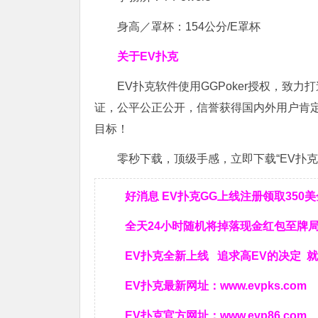
身高／罩杯：154公分/E罩杯
关于EV扑克
EV扑克软件使用GGPoker授权，致
证，公平公正公开，信誉获得国内外用户肯
目标！
零秒下载，顶级手感，立即下载“EV扑克”
好消息 EV扑克GG上线注册领取350
全天24小时随机将掉落现金红包至牌
EV扑克全新上线 追求高EV
的决定
就
EV扑克最新网址：
www.evpks.com
EV扑克官方网址：
www.evp86.com