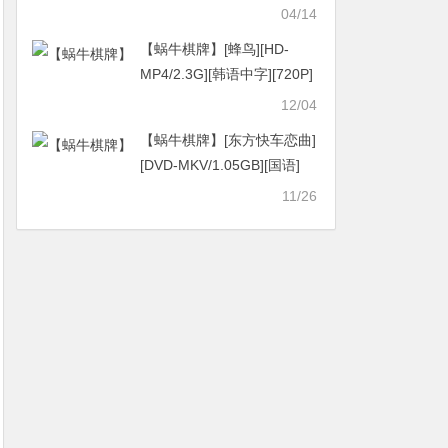
相泽南 (Minami Aizawa)！
04/14
最强为我的愿望…
【蜗牛棋牌】[蜂鸟][HD-
MP4/2.3G][韩语中字][720P]
[用私密的女性视角叙事]
12/04
【蜗牛棋牌】[东方快车恋曲]
[DVD-MKV/1.05GB][国语]
[720P][豆瓣8.4高分爱情片，
11/26
西方演员演绎的充满东方审
美情趣的片子]