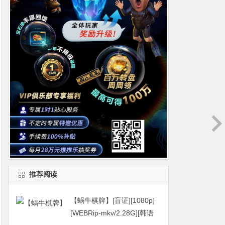
推荐阅读
【蜗牛棋牌】[盲证][1080p]
[WEBRip-mkv/2.28G][韩语