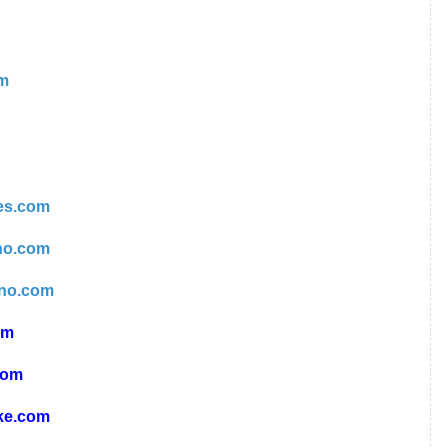
m
es.com
ino.com
ino.com
om
com
ke.com