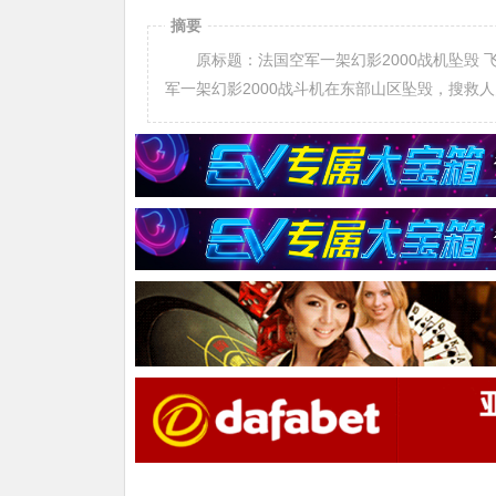
摘要
原标题：法国空军一架幻影2000战机坠毁 飞
军一架幻影2000战斗机在东部山区坠毁，搜救