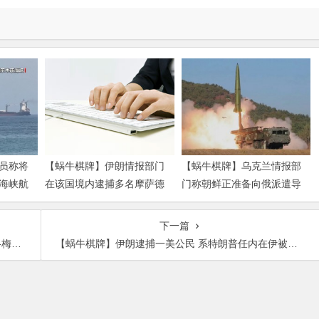
员称将
【蜗牛棋牌】伊朗情报部门
【蜗牛棋牌】乌克兰情报部
海峡航
在该国境内逮捕多名摩萨德
门称朝鲜正准备向俄派遣导
特工
弹部队
下一篇
遇挫
【蜗牛棋牌】伊朗逮捕一美公民 系特朗普任内在伊被捕第一位