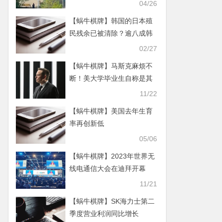
事件
04/26
【蜗牛棋牌】韩国的日本殖
民残余已被清除？逾八成韩
国人说NO
02/27
【蜗牛棋牌】马斯克麻烦不
断！美大学毕业生自称是其
言论受害者，索赔超100万
11/22
美元
【蜗牛棋牌】美国去年生育
率再创新低
05/06
【蜗牛棋牌】2023年世界无
线电通信大会在迪拜开幕
11/21
【蜗牛棋牌】SK海力士第二
季度营业利润同比增长