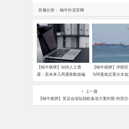
所属分类：
蜗牛扑克官网
【蜗牛棋牌】知情人士透
【蜗牛棋牌】伊朗官
露：若未来几周通胀数据偏
与阿曼敲定霍尔木兹
热 沃什准备好加息
运安排新协议
上一篇
【蜗牛棋牌】英议会缩短脱欧备选方案时限 特雷莎-梅再