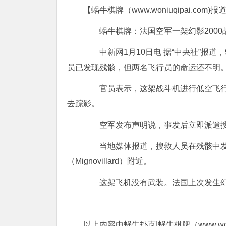
【蜗牛棋牌（www.woniuqipai.com)报
蜗牛棋牌：法国空军一架幻影2000
中新网1月10日电 据“中央社”报道，
员已发现残骸，但两名飞行员的命运还不明
官员表示，这架战斗机进行低空飞行训
去踪影。
空军发布声明说，事发后立即派遣搜
当地媒体报道，搜救人员在残骸中发现
（Mignovillard）附近。
这架飞机没有武装。法国上次发生幻影2
以上内容由蜗牛扑克|蜗牛棋牌（www.woni