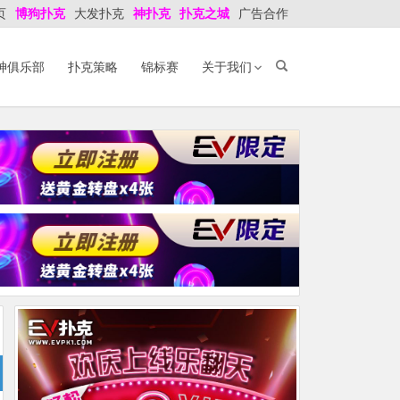
页
博狗扑克
大发扑克
神扑克
扑克之城
广告合作
神俱乐部
扑克策略
锦标赛
关于我们