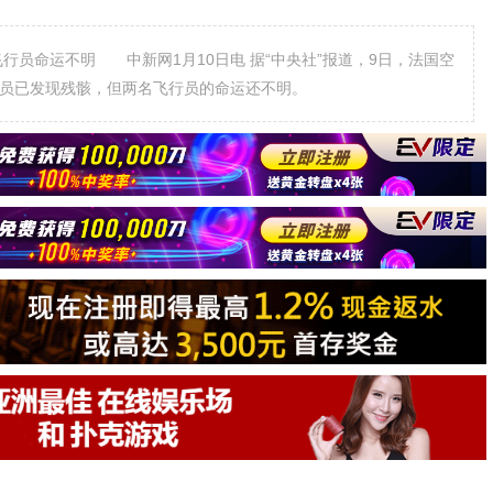
行员命运不明 中新网1月10日电 据“中央社”报道，9日，法国空
人员已发现残骸，但两名飞行员的命运还不明。