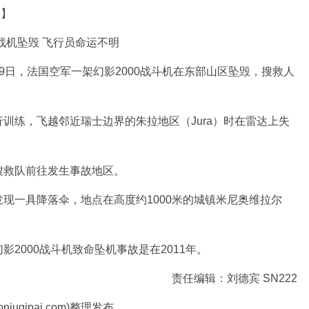
道】
战机坠毁 飞行员命运不明
9日，法国空军一架幻影2000战斗机在东部山区坠毁，搜救人
。
练，飞越邻近瑞士边界的朱拉地区（Jura）时在雷达上失
救队前往发生事故地区。
一具降落伞，地点在高度约1000米的城镇米尼奥维拉尔
000战斗机致命坠机事故是在2011年。
责任编辑：刘德宾 SN222
uqipai.com)整理发布。