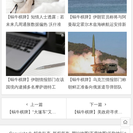
【蜗牛棋牌】知情人士透露：若
【蜗牛棋牌】伊朗官员称将与阿
未来几周通胀数据偏热 沃什准
曼敲定霍尔木兹海峡航运安排新
备好加息
协议
【蜗牛棋牌】伊朗情报部门在该
【蜗牛棋牌】乌克兰情报部门称
国境内逮捕多名摩萨德特工
朝鲜正准备向俄派遣导弹部队
上一篇
下一篇
【蜗牛棋牌】“大篷车”又来 美国防部再派几千士兵赴美墨边境
【蜗牛棋牌】美政府寻求大幅削减国内支出 将迟交预算计划
文
章