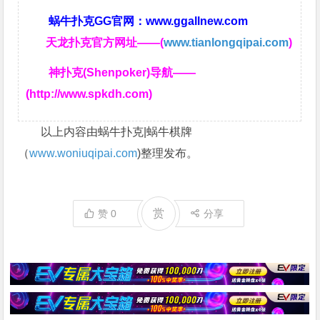
蜗牛扑克GG官网：
www.ggallnew.com
天龙扑克官方网址——(
www.tianlongqipai.com
)
神扑克(Shenpoker)导航——
(http://www.spkdh.com)
以上内容由蜗牛扑克|蜗牛棋牌
（
www.woniuqipai.com
)整理发布。
赏
赞
0
分享