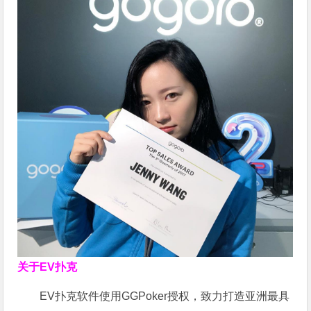
关于EV扑克
EV扑克软件使用GGPoker授权，致力打造亚洲最具