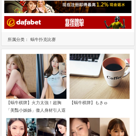
所属分类：
蜗牛扑克比赛
【蜗牛棋牌】火力太強！超胸
【蜗牛棋牌】もきゅ
「美豔小姊姊」傲人身材引人遐
想 一身兇猛戰袍直接辣到噴火