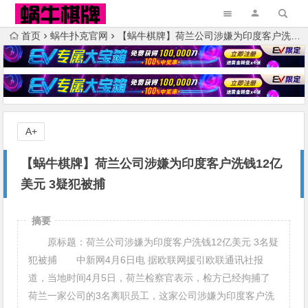
首页
蜗牛扑克官网
【蜗牛棋牌】荷兰公司涉嫌为印度客户洗钱12亿美元 3疑犯被捕
A+
【蜗牛棋牌】荷兰公司涉嫌为印度客户洗钱12亿
美元 3疑犯被捕
摘要
原标题：荷兰公司涉嫌为印度客户洗钱12亿美元 3名疑
犯被捕 中新网4月6日电 据欧联网援引欧联通讯社报
道，当地时间4月5日，荷兰检察官表示，检方已经拘捕了
荷兰一家公司的3名离职员工，这家公司涉嫌为印度客户洗