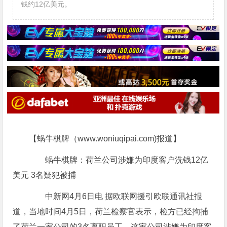
钱约12亿美元。
【蜗牛棋牌（www.woniuqipai.com)报道】
蜗牛棋牌：荷兰公司涉嫌为印度客户洗钱12亿
美元 3名疑犯被捕
中新网4月6日电 据欧联网援引欧联通讯社报
道，当地时间4月5日，荷兰检察官表示，检方已经拘捕
了荷兰一家公司的3名离职员工，这家公司涉嫌为印度客