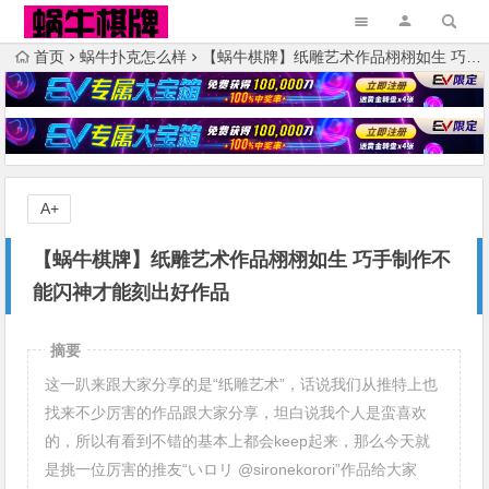
首页
蜗牛扑克怎么样
【蜗牛棋牌】纸雕艺术作品栩栩如生 巧手制作不能闪神才能刻出好作品
A+
【蜗牛棋牌】纸雕艺术作品栩栩如生 巧手制作不
能闪神才能刻出好作品
摘要
这一趴来跟大家分享的是“纸雕艺术”，话说我们从推特上也
找来不少厉害的作品跟大家分享，坦白说我个人是蛮喜欢
的，所以有看到不错的基本上都会keep起来，那么今天就
是挑一位厉害的推友“いロリ @sironekorori”作品给大家