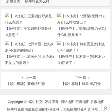
所属分类：
蜗牛扑克怎么样
【EV扑克】王宝钏挖野菜是什
【EV扑克】北野望(北野のぞみ)
么意思？
什么时候复出？
【EV扑克】七泽米亚(七沢みあ)
【EV扑克】铃村爱里(铃村あい
不发片的原因？
り)回来了！
上一篇
下一篇
【蜗牛棋牌】新奇特红酒杯Glass Tank 喝酒不用自己倒
【蜗牛棋牌】鲷鱼“鸣门骨”不是骨瘤 “火影忍者骨头”令人大开眼界
文
章
Copyright © 蜗牛扑克 版权所有.
网站地图
|
百度地图
|
谷歌地图
导
蜗牛扑克提供最受欢迎的扑克变种，包括德州扑克和奥马哈，以