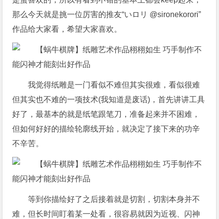
那么今天就是挑一位厉害的推友“いロリ @sironekorori”
作品给大家看，希望大家喜欢。
我觉得纸雕是一门看似不难但其实很难，看似很难
但其实也不难的一项技术(我知道是废话)，首先讲讲工具
好了，最基本的就是纸笔跟笔刀，准备起来并不困难，
但如何好好的描绘轮廓线开始，就决定了接下来的功辛
不辛苦。
等到你描绘好了之后接着就是切割，切割本身并不
难，但长时间盯着某一处看，很容易就因为近视、闪神