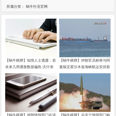
所属分类：
蜗牛扑克官网
【蜗牛棋牌】知情人士透露：若
【蜗牛棋牌】伊朗官员称将与阿
未来几周通胀数据偏热 沃什准
曼敲定霍尔木兹海峡航运安排新
备好加息
协议
【蜗牛棋牌】伊朗情报部门在该
【蜗牛棋牌】乌克兰情报部门称