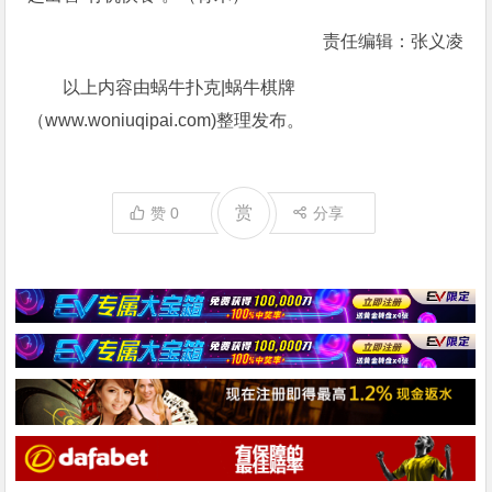
责任编辑：张义凌
以上内容由蜗牛扑克|蜗牛棋牌
（www.woniuqipai.com)整理发布。
赏
赞
0
分享