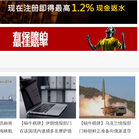
员称将
【蜗牛棋牌】伊朗情报部门
【蜗牛棋牌】乌克兰情报部
海峡航
在该国境内逮捕多名摩萨德
门称朝鲜正准备向俄派遣导
特工
弹部队