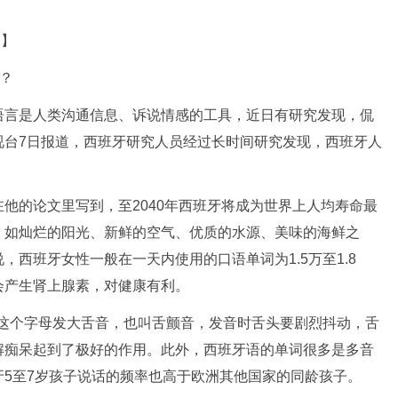
道】
？
语言是人类沟通信息、诉说情感的工具，近日有研究发现，侃
视台7日报道，西班牙研究人员经过长时间研究发现，西班牙人
的论文里写到，至2040年西班牙将成为世界上人均寿命最
，如灿烂的阳光、新鲜的空气、优质的水源、美味的海鲜之
西班牙女性一般在一天内使用的口语单词为1.5万至1.8
会产生肾上腺素，对健康有利。
这个字母发大舌音，也叫舌颤音，发音时舌头要剧烈抖动，舌
解痴呆起到了极好的作用。此外，西班牙语的单词很多是多音
5至7岁孩子说话的频率也高于欧洲其他国家的同龄孩子。