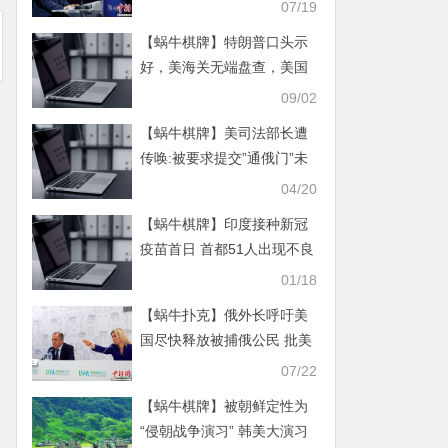
取消管制
07/19
【蜗牛棋牌】特朗普口头示
好，美海关无端盘查，美国
频繁“变脸”令中国留学生不
09/02
安
【蜗牛棋牌】美司法部长遭
传唤:被要求提交”通俄门”未
删节报告
04/20
【蜗牛棋牌】印度接种新冠
疫苗首日 首都51人出现不良
反应
01/18
【蜗牛扑克】俄外长呼吁美
国尽快释放被捕俄公民 批美
捏造罪名
07/22
【蜗牛棋牌】被朝鲜定性为
“侵朝战争演习” 韩美大演习