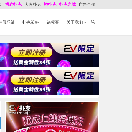
页
博狗扑克
大发扑克
神扑克
扑克之城
广告合作
神俱乐部
扑克策略
锦标赛
关于我们