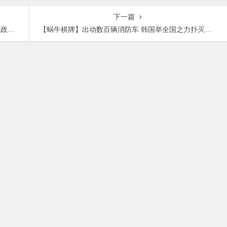
下一篇
唯亲
【蜗牛棋牌】出动数百辆消防车 韩国举全国之力扑灭山火