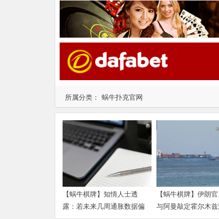
所属分类：
蜗牛扑克官网
【蜗牛棋牌】知情人士透
【蜗牛棋牌】伊朗官
露：若未来几周通胀数据偏
与阿曼敲定霍尔木兹
热 沃什准备好加息
运安排新协议