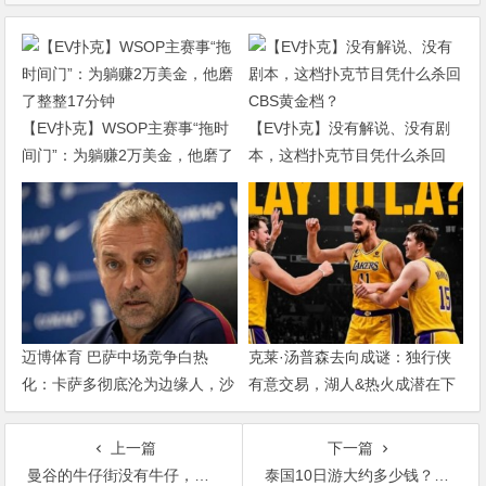
【EV扑克】WSOP主赛事“拖时
【EV扑克】没有解说、没有剧
间门”：为躺赚2万美金，他磨了
本，这档扑克节目凭什么杀回
整整17分钟
CBS黄金档？
迈博体育 巴萨中场竞争白热
克莱·汤普森去向成谜：独行侠
化：卡萨多彻底沦为边缘人，沙
有意交易，湖人&热火成潜在下
特高薪邀约引发去留两难
家，大发体育助力你的致富之
路！
上一篇
下一篇
曼谷的牛仔街没有牛仔，只有酒吧
泰国10日游大约多少钱？此文将给你答案