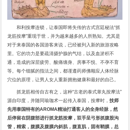
和利按摩连锁，让泰国即将失传的古式宫廷秘法“抓
龙筋按摩”重现于世，并为越来越多的人所熟知。尤其是
对于来泰国的各国游客来说，已经被列入新的旅游攻略
里。它的功力是要疏清摄护腺的气结，以及血淤积不
通，造成的深层疲劳、酸痛缠身、房事不悦、不孕不育
等。每个细腻的指法之间，都谨遵药师佛顺应人体经脉
穴位的原理，让男人女人重新拥抱健康和最好的自己。
抓龙筋相传自古有之，这种“古老的泰式睾丸按摩法”
源自印度，并随同瑜珈术一起传入泰国，按摩时，
技师
先用泰国特有的AROMA精油打通客人的全身经脉，然
后停留在阴腹部进行抓龙筋按摩，双手呈弓形抓腹股沟
管，精索，腹膜及腹膜内斜肌，腹直肌，固有鞘膜，总