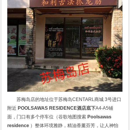
苏梅岛店的地址位于苏梅岛CENTARL商城 3号进口
附近
POOLSAWAS RESIDENCE酒店底下
A4-A5铺
面，门口有多个停车位（谷歌地图搜索
Poolsawas
residence
）整体环境雅静，精油香薰芬芳，让人神怡