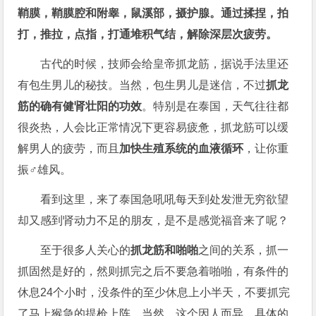
鞘膜，鞘膜腔和附睾，鼠溪部，摄护腺。通过揉捏，拍
打，推拉，点指，打通堆积气结，解除深层次疲劳。
古代的时候，技师会给皇帝抓龙筋，据说手法里还
有包生男儿的秘技。当然，包生男儿是迷信，不过
抓龙
筋的确有健肾壮阳的功效
。特别是在泰国，天气往往都
很炎热，人会比正常情况下更容易疲惫，抓龙筋可以缓
解男人的疲劳，而且
加快生殖系统的血液循环
，让你重
振♂雄风。
看到这里，来了泰国急吼吼每天到处发泄无穷欲望
却又感到肾动力不足的朋友，是不是感觉福音来了呢？
至于很多人关心的
抓龙筋和啪啪
之间的关系，抓一
抓固然是好的，然则抓完之后不要急着啪啪，有条件的
休息24个小时，没条件的至少休息上小半天，不要抓完
了马上猴急的提枪上阵。当然，这个因人而异，具体的