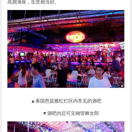
高朋满座，生意相当好。
▲泰国芭提雅红灯区内常见的酒吧
▼酒吧内总可见钢管舞女郎