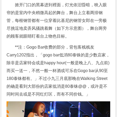
掀开门口的黑幕进到裡面，灯光依旧昏暗，映入眼
帘的是室内中央稍微高起的舞台，舞台上立着两排钢
管，每根钢管都有一位穿着比基尼的钢管女郎在一旁极
尽挑逗地卖弄风骚跳着舞（如下方示意图），舞台两旁
的顾客就眼睛盯着台上物色目标。
**注：Gogo Bar收费的部分，背包客栈栈友
Carry1202指出，「gogo bar低消80泰铢的是少数店家，
除非是店家特会或是happy hour(一般是晚上八、九点前)
而买一送一，不然一般一杯酒或可乐在Gogo bar从90至
180泰铢都有。」不过小九三月底那晚在Walking Street
的确是看到大部份的店家低消是80泰铢@@，或许是不
同时间去或是不同红灯区，而有不同价钱。」