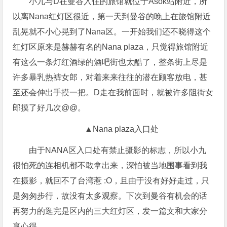
小九与D在曼谷入住的旅馆就位于Asok站附近，所
以离Nana红灯区很近，第一天到曼谷的晚上在旅馆附近
乱晃就不小心晃到了Nana区。一开始我们还不晓得这个
红灯区原来是赫赫有名的Nana plaza，只觉得旅馆附近
有这么一条灯红酒绿的酒吧街也太酷了，整条街上尽是
许多暴乳热裤女郎，对着来来往往的潜在顾客放电，甚
至还会伸出手摸一把。D走在我前面时，就被许多阻街女
郎摸了好几次@@。
▲Nana plaza入口处
由于NANA区入口处有禁止摄影的标志，所以小九
很怕死的连相机都不敢拿出来，深怕被当地围事看到我
在摄影，就回不了台湾惹 :O，且由于没有好好走过，只
是匆匆步行，故没有太多观察。下次到曼谷有机会的话
再努力的逛完是区内的三大红灯区，发一篇文和大家分
享心得。