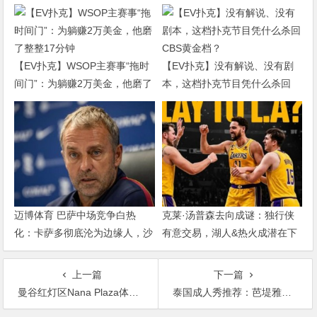
【EV扑克】WSOP主赛事“拖时
【EV扑克】没有解说、没有剧
间门”：为躺赚2万美金，他磨了
本，这档扑克节目凭什么杀回
整整17分钟
CBS黄金档？
迈博体育 巴萨中场竞争白热
克莱·汤普森去向成谜：独行侠
化：卡萨多彻底沦为边缘人，沙
有意交易，湖人&热火成潜在下
特高薪邀约引发去留两难
家，大发体育助力你的致富之
路！
上一篇
下一篇
曼谷红灯区Nana Plaza体验：进酒吧一定要消费吗？ 有什么禁忌呢？
泰国成人秀推荐：芭堤雅成人秀表演(69!九六!)，燃烧你的欲望