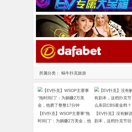
所属分类：
蜗牛扑克旅游
【EV扑克】WSOP主赛事“拖
【EV扑克】没有解
时间门”：为躺赚2万美金，他
剧本，这档扑克节目
磨了整整17分钟
杀回CBS黄金档？