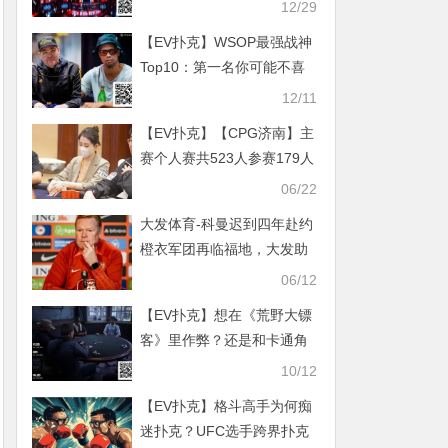
国选手的荣耀征程
12/29
【EV扑克】WSOP最强战神
Top10：第一名你可能不喜
欢，却不服不行
12/11
【EV扑克】【CPG济南】主
赛个人赛共523人参赛179人
晋级，吕吾品23.7万记分牌
06/22
领跑第一轮B组
大发体育-科曼迟到四年赴约
橙衣军团再临福地，大发助
力你的致富之路！
06/12
【EV扑克】想在《荒野大镖
客》里作弊？还是和卡通角
色打牌？盘点最适合扑克玩
10/12
家的电子游戏
【EV扑克】格斗高手为何痴
迷扑克？UFC选手跨界扑克