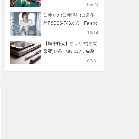
牌桌，心智博弈成竞技新前
09/23
沿
臼井リカ(臼井理佳)出道作
品FSDSS-746发布！Faleno
Star也有艺能人啦！曾经参
12/14
加深夜偶像团体【EV扑克下
【蜗牛扑克】原リリア(原梨
载】
梨亚)作品HMN-027：猫脸
女孩腿张得超开迎接肉棒的
07/31
撞击！