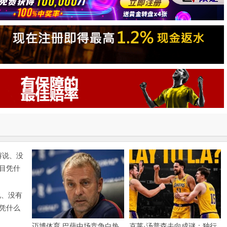
说、没有
凭什么
迈博体育 巴萨中场竞争白热
克莱·汤普森去向成谜：独行