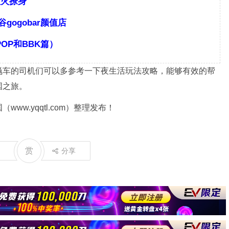
欲火撩身
ogobar颜值店
POP和BBK篇）
飚车的司机们可以多参考一下夜生活玩法攻略，能够有效的帮
国之旅。
.yqqtl.com
）整理发布！
赏
分享