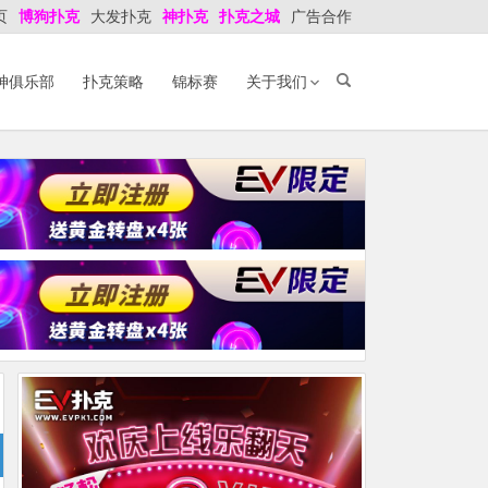
页
博狗扑克
大发扑克
神扑克
扑克之城
广告合作
神俱乐部
扑克策略
锦标赛
关于我们