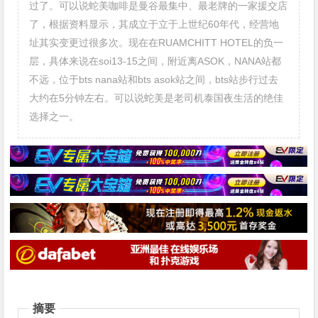
过了。可以说蛇美咖啡是曼谷最集中、最老牌的一家援交店
了，根据资料显示，其成立于立于上世纪60年代，经营地
址其实变更过很多次。现在在RUAMCHITT HOTEL的负一
层，具体来说在soi13-15之间，附近离ASOK，NANA站都
不远，位于bts nana站和bts asok站之间，bts站步行过去
大约在5分钟左右。可以说蛇美是老司机泰国夜生活的绝佳
选择之一。
摘要