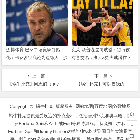
迈博体育 巴萨中场竞争白热
克莱·汤普森去向成谜：独行侠
化：卡萨多彻底沦为边缘人，沙
有意交易，湖人&热火成潜在下
特高薪邀约引发去留两难
家，大发体育助力你的致富之
路！
上一篇
下一篇
【蜗牛扑克】同志们（gay）福利，曼谷同志娱乐场所及其价格介绍
【蜗牛扑克】可以省钱的GoGoBar的潜规则和注意事项
文
章
Copyright © 蜗牛扑克 版权所有.
网站地图
|
百度地图
|
谷歌地图
导
蜗牛扑克提供最受欢迎的扑克变种，包括德州扑克和奥马哈，以
航
及Fortune Spin和All-In或Fold等独特游戏。 从免费比赛和
Fortune Spin和Bounty Hunter这样的独特格式到周日的大满贯赛
事，我们都有适合各种口味的锦标赛。 所有游戏都有一系列赌