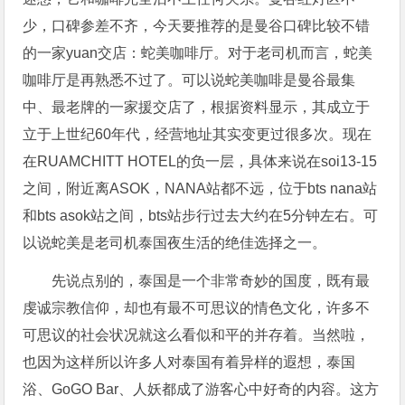
少，口碑参差不齐，今天要推荐的是曼谷口碑比较不错
的一家yuan交店：蛇美咖啡厅。对于老司机而言，蛇美
咖啡厅是再熟悉不过了。可以说蛇美咖啡是曼谷最集
中、最老牌的一家援交店了，根据资料显示，其成立于
立于上世纪60年代，经营地址其实变更过很多次。现在
在RUAMCHITT HOTEL的负一层，具体来说在soi13-15
之间，附近离ASOK，NANA站都不远，位于bts nana站
和bts asok站之间，bts站步行过去大约在5分钟左右。可
以说蛇美是老司机泰国夜生活的绝佳选择之一。
先说点别的，泰国是一个非常奇妙的国度，既有最
虔诚宗教信仰，却也有最不可思议的情色文化，许多不
可思议的社会状况就这么看似和平的并存着。当然啦，
也因为这样所以许多人对泰国有着异样的遐想，泰国
浴、GoGO Bar、人妖都成了游客心中好奇的内容。这方