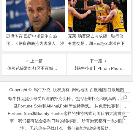
迈博体育 巴萨中场竞争白热
克莱·汤普森去向成谜：独行侠
化：卡萨多彻底沦为边缘人，沙
有意交易，湖人&热火成潜在下
特高薪邀约引发去留两难
家，大发体育助力你的致富之
路！
上一篇
下一篇
体验芭提雅红灯区不夜城：walking street
【蜗牛扑克】Phrom Phong(鹏蓬)附近日式按摩店推荐
文
章
Copyright © 蜗牛扑克 版权所有.
网站地图
|
百度地图
|
谷歌地图
导
蜗牛扑克提供最受欢迎的扑克变种，包括德州扑克和奥马哈，以
航
及Fortune Spin和All-In或Fold等独特游戏。 从免费比赛和
Fortune Spin和Bounty Hunter这样的独特格式到周日的大满贯赛
事，我们都有适合各种口味的锦标赛。 所有游戏都有一系列赌
注。 无论你在寻找什么，我们都能为你提供帮助。