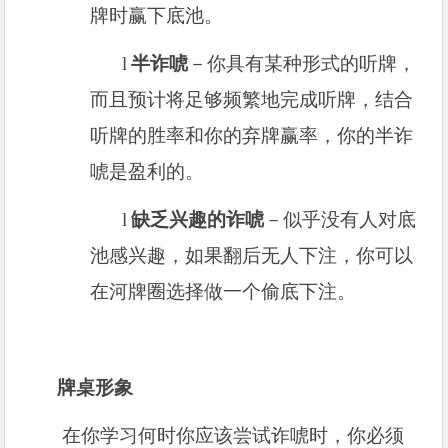
牌时赢下底池。
l
半诈唬
－你具有某种形式的听牌，
而且预计将足够频繁地完成听牌，结合
听牌的胜率和你的弃牌赢率，你的半诈
唬是盈利的。
l
缺乏兴趣的诈唬
－似乎没有人对底
池感兴趣，如果翻后无人下注，你可以
在河牌圈选择做一个偷底下注。
牌桌形象
在你学习何时你应该尝试诈唬时，你必须