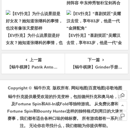
持阵容 申东烨秀智朴宝剑再合
作
【EV扑克】为什么说景甜是好
【EV扑克】“喜剧笑匠”吴耀汉
女友？她知道张继科的事情，也
去世，享年83岁，他是一代“金
没有像张天爱那样
牌配角”
上一篇
下一篇
【蜗牛棋牌】Patrik Antonius斩获PAPC €10,200锦标赛冠军，入账€78,100
【蜗牛棋牌】Grinder手册-17：设置隔离加注的尺度
文
章
Copyright © 蜗牛扑克 版权所有.
网站地图
|
百度地图
|
谷歌地图
导
蜗牛扑克提供最受欢迎的扑克变种，包括德州扑克和奥马哈，以
航
及Fortune Spin和All-In或Fold等独特游戏。 从免费比赛和
Fortune Spin和Bounty Hunter这样的独特格式到周日的大满贯
赛事，我们都有适合各种口味的锦标赛。 所有游戏都有一系列赌
注。 无论你在寻找什么，我们都能为你提供帮助。