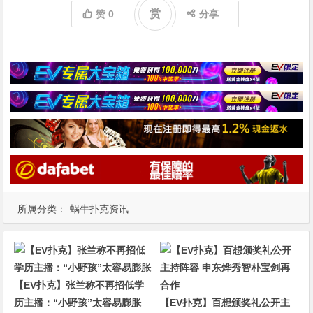
赏
赞
0
分享
所属分类：
蜗牛扑克资讯
【EV扑克】张兰称不再招低学
历主播：“小野孩”太容易膨胀
【EV扑克】百想颁奖礼公开主