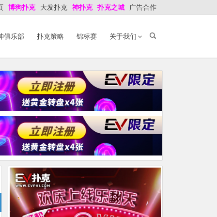
页
博狗扑克
大发扑克
神扑克
扑克之城
广告合作
神俱乐部
扑克策略
锦标赛
关于我们