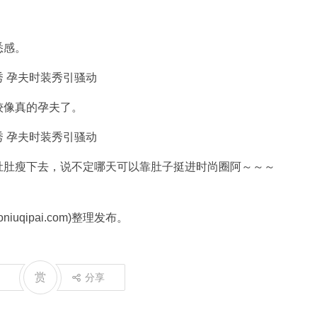
悉感。
较像真的孕夫了。
肚肚瘦下去，说不定哪天可以靠肚子挺进时尚圈阿～～～
uqipai.com)整理发布。
赏
分享