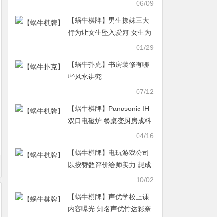
时间
06/09
【蜗牛棋牌】男生撩妹三大
行为让女生坠入爱河 女生为
什么抵挡不住男生撩妹行为
01/29
【蜗牛扑克】书房装修有哪
些风水讲究
07/12
【蜗牛棋牌】Panasonic IH
双口电磁炉 餐桌变厨房成料
理神器
04/16
【蜗牛棋牌】电玩游戏公司
以按赞数评价绘师实力 想成
为绘师先经营社交网站
10/02
【蜗牛棋牌】声优学校上课
内容曝光 知名声优竹达彩奈