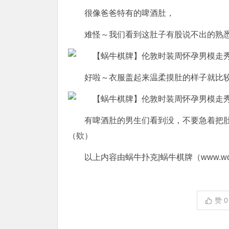
很像爸爸特有的啤酒肚，
难怪～我们看到这肚子有股说不出的熟
好啦～衣服盖起来温柔摸肚的样子就比
有啤酒肚的男生们看到没，不要急着把
（欸）
以上内容由蜗牛扑克|蜗牛棋牌（www.woni
赞
0