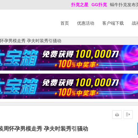
扑克之星
GG扑克
蜗牛扑克发布
首页
优惠活动
客户端下载
战
怀孕男模走秀 孕夫时装秀引骚动
装周怀孕男模走秀 孕夫时装秀引骚动