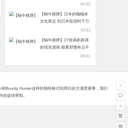
打破常见传言
06/25
【蜗牛棋牌】日本的榻榻米
文化禁忌 到日本投宿时千万
要注意了
03/11
【蜗牛棋牌】27张讽刺基调
的现实漫画 能看部懂有点不
容易
08/31
in和Bounty Hunter这样的独特格式到周日的大满贯赛事，我们
为你提供帮助。
繁