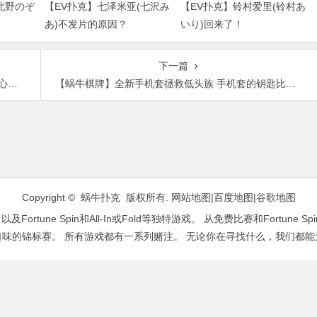
北野のぞ
【EV扑克】七泽米亚(七沢み
【EV扑克】铃村爱里(铃村あ
あ)不发片的原因？
いり)回来了！
下一篇
痛
【蜗牛棋牌】全新手机套拯救低头族 手机套的钥匙比手机更重要
Copyright © 蜗牛扑克 版权所有.
网站地图
|
百度地图
|
谷歌地图
ne Spin和All-In或Fold等独特游戏。 从免费比赛和Fortune Sp
口味的锦标赛。 所有游戏都有一系列赌注。 无论你在寻找什么，我们都能