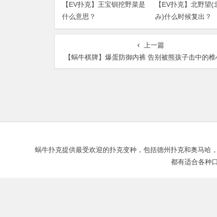
【EV扑克】王宝钏挖野菜是
【EV扑克】北野望(
什么意思？
み)什么时候复出？
上一篇
【蜗牛棋牌】爆蛋防御内裤 告别被熊孩子击中的椎心之
蜗牛扑克提供最受欢迎的扑克变种，包括德州扑克和奥马哈，以及Fortu
都有适合各种