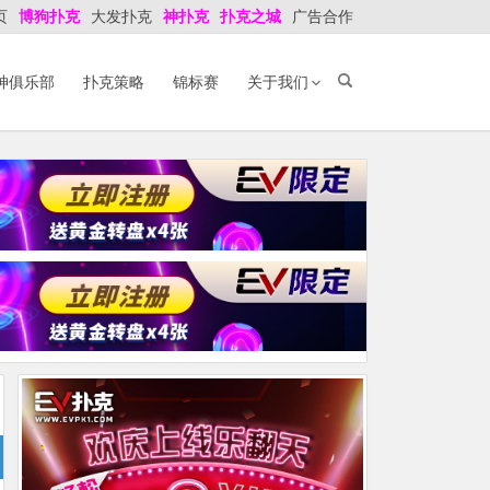
页
博狗扑克
大发扑克
神扑克
扑克之城
广告合作
神俱乐部
扑克策略
锦标赛
关于我们