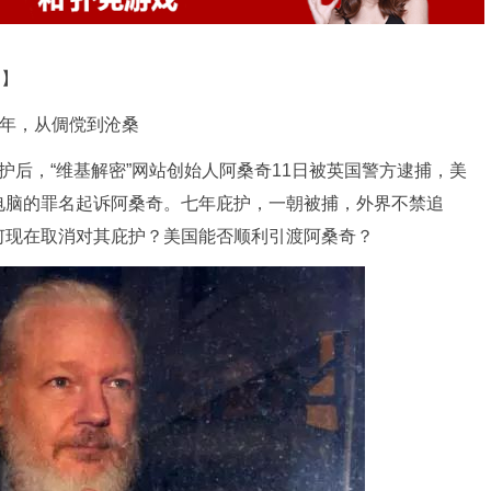
道】
年，从倜傥到沧桑
后，“维基解密”网站创始人阿桑奇11日被英国警方逮捕，美
电脑的罪名起诉阿桑奇。七年庇护，一朝被捕，外界不禁追
何现在取消对其庇护？美国能否顺利引渡阿桑奇？