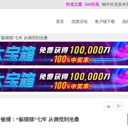
扑克之星
GG扑克
蜗牛扑克发布
首页
优惠活动
客户端下载
战
躲猫猫”七年 从倜傥到沧桑
被捕：“躲猫猫”七年 从倜傥到沧桑