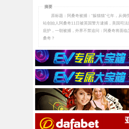
摘要
原标题：阿桑奇被捕：“躲猫猫”七年，从倜傥
站创始人阿桑奇11日被英国警方逮捕，美国司
庇护，一朝被捕，外界不禁追问：阿桑奇将面临
桑奇？