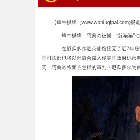
【蜗牛棋牌（www.woniuqipai.com)报
蜗牛棋牌：阿桑奇被捕：“躲猫猫”七
在厄瓜多尔驻英使馆接受了近7年庇护
国司法部也将以涉嫌合谋入侵美国政府机密
问：阿桑奇将面临怎样的审判？厄瓜多尔为