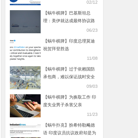
影响仍在持续
02/12
【蜗牛棋牌】巴基斯坦总
理：美伊就达成最终协议路
线图取得一致！万斯：伊朗
06/23
解冻资产可能将用于购买美
【蜗牛棋牌】印度总理莫迪
国的大豆、玉米和小麦
祝贺拜登胜选
11/08
【蜗牛棋牌】过于依赖国防
承包商，难以保证战时安全
性，乌军F-16坠毁暴露美军
09/03
大漏洞
【蜗牛棋牌】为换取工作 印
度失业男子杀害父亲
11/23
【蜗牛扑克】扮希特勒飚德
语 印度议员抗议政府却是为