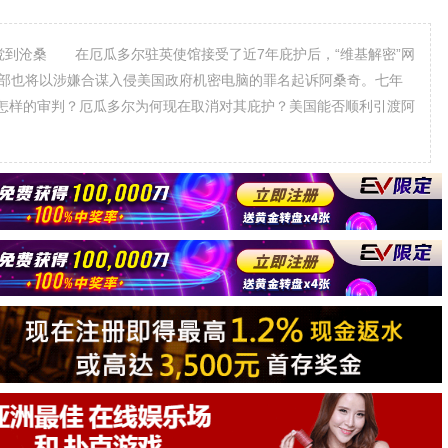
到沧桑 在厄瓜多尔驻英使馆接受了近7年庇护后，“维基解密”网
法部也将以涉嫌合谋入侵美国政府机密电脑的罪名起诉阿桑奇。七年
怎样的审判？厄瓜多尔为何现在取消对其庇护？美国能否顺利引渡阿