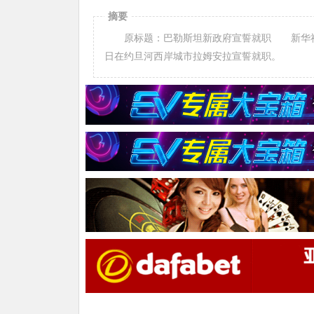
摘要
原标题：巴勒斯坦新政府宣誓就职 新华社拉
日在约旦河西岸城市拉姆安拉宣誓就职。