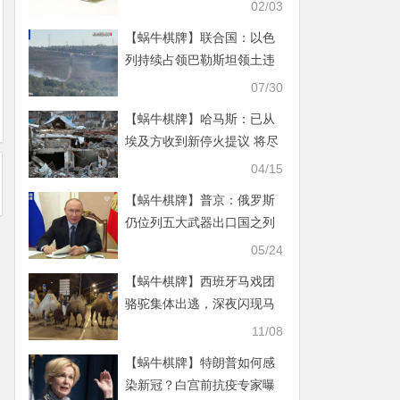
02/03
【蜗牛棋牌】联合国：以色
列持续占领巴勒斯坦领土违
反国际法
07/30
【蜗牛棋牌】哈马斯：已从
埃及方收到新停火提议 将尽
快就此做出答复
04/15
【蜗牛棋牌】普京：俄罗斯
仍位列五大武器出口国之列
05/24
【蜗牛棋牌】西班牙马戏团
骆驼集体出逃，深夜闪现马
德里街头！
11/08
【蜗牛棋牌】特朗普如何感
染新冠？白宫前抗疫专家曝