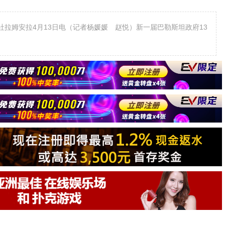
姆安拉4月13日电（记者杨媛媛 赵悦）新一届巴勒斯坦政府13