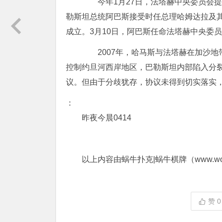
今年1月27日，法塔赫中央委员会提
勒斯坦总统阿巴斯接受时任总理哈姆达拉及
成立。3月10日，阿巴斯任命法塔赫中央委
2007年，哈马斯与法塔赫在加沙地
控制约旦河西岸地区，巴勒斯坦内部陷入分裂
议。但由于分歧犹存，协议未得到切实落实
：
昨夜今晨0414
以上内容由蜗牛扑克|蜗牛棋牌（www.woni
赞
0