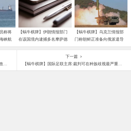
员称将
【蜗牛棋牌】伊朗情报部门
【蜗牛棋牌】乌克兰情报部
海峡航
在该国境内逮捕多名摩萨德
门称朝鲜正准备向俄派遣导
特工
弹部队
下一篇
法
【蜗牛棋牌】国际足联主席:裁判可在种族歧视最严重时放弃比赛