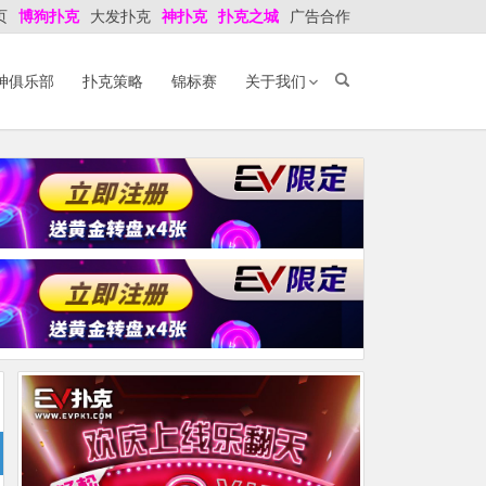
页
博狗扑克
大发扑克
神扑克
扑克之城
广告合作
神俱乐部
扑克策略
锦标赛
关于我们