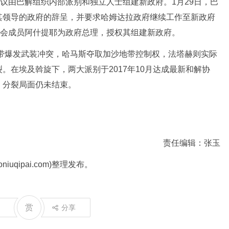
议由巴解组织内部派别和独立人士组建新政府。1月29日，巴
其领导的政府的辞呈，并要求哈姆达拉政府继续工作至新政府
员会成员阿什提耶为政府总理，授权其组建新政府。
带爆发武装冲突，哈马斯夺取加沙地带控制权，法塔赫则实际
。在埃及斡旋下，两大派别于2017年10月达成最新和解协
，分裂局面仍未结束。
责任编辑：张玉
uqipai.com)整理发布。
赏
分享