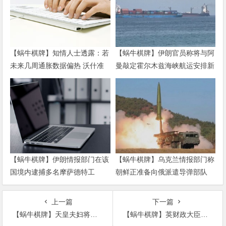
【蜗牛棋牌】知情人士透露：若
【蜗牛棋牌】伊朗官员称将与阿
未来几周通胀数据偏热 沃什准
曼敲定霍尔木兹海峡航运安排新
备好加息
协议
【蜗牛棋牌】伊朗情报部门在该
【蜗牛棋牌】乌克兰情报部门称
国境内逮捕多名摩萨德特工
朝鲜正准备向俄派遣导弹部队
上一篇
下一篇
【蜗牛棋牌】天皇夫妇将如何安享“退休”生活?英媒：或难适应
【蜗牛棋牌】英财政大臣称议会或表决是否二次“脱欧”公投