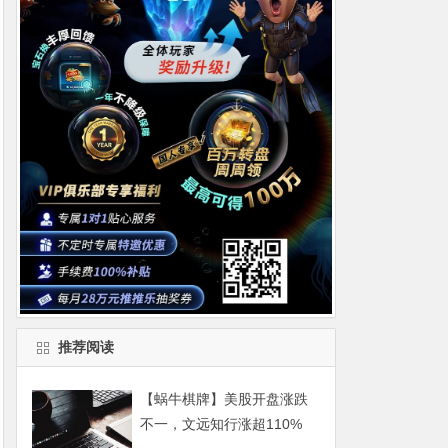
推荐阅读
【蜗牛棋牌】美股开盘涨跌
不一，文远知行涨超110%