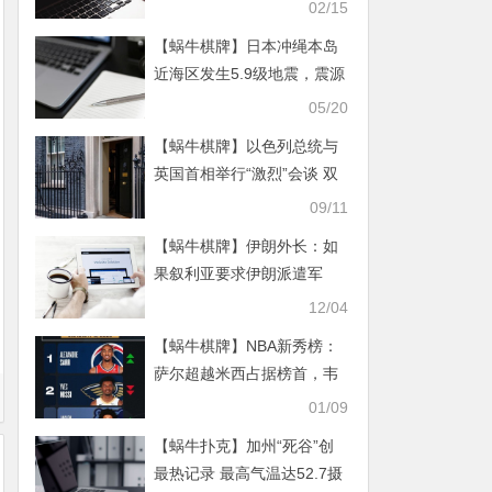
02/15
【蜗牛棋牌】日本冲绳本岛
近海区发生5.9级地震，震源
深度50千米
05/20
【蜗牛棋牌】以色列总统与
英国首相举行“激烈”会谈 双
方分歧凸显
09/11
【蜗牛棋牌】伊朗外长：如
果叙利亚要求伊朗派遣军
队，伊朗会考虑
12/04
【蜗牛棋牌】NBA新秀榜：
萨尔超越米西占据榜首，韦
尔斯升至第三
01/09
【蜗牛扑克】加州“死谷”创
最热记录 最高气温达52.7摄