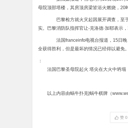
母院顶部塔楼，其房顶房梁皆浴火燃烧，20
巴黎检方就火灾起因展开调查，至于
实。巴黎消防队指挥官让-克洛德·加耶表示
法国franceinfo电视台报道，1
全获得胜利，但是最坏的情况已经得以避免。”
：
法国巴黎圣母院起火 塔尖在大火中坍塌
以上内容由蜗牛扑克|蜗牛棋牌（www.woni
赞
0