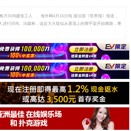
方问询建筑工人 海外网4月16日电 据法国《世界报》报道，
人进行问询。法媒称，这起大火疑似从屋顶上的脚手架开始燃烧，事