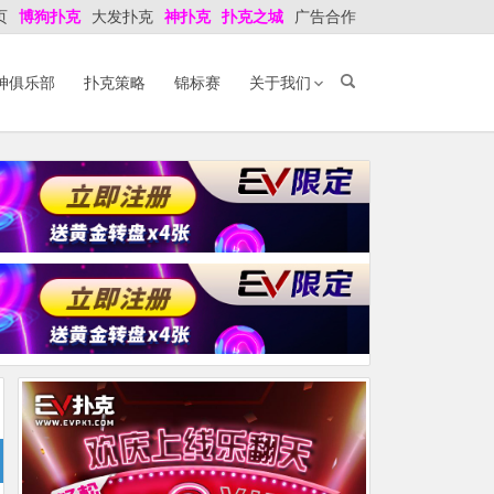
页
博狗扑克
大发扑克
神扑克
扑克之城
广告合作
神俱乐部
扑克策略
锦标赛
关于我们