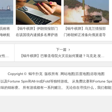
员称将
【蜗牛棋牌】伊朗情报部门
【蜗牛棋牌】乌克兰情报部
海峡航
在该国境内逮捕多名摩萨德
门称朝鲜正准备向俄派遣导
特工
弹部队
下一篇
道歉
【蜗牛棋牌】巴黎圣母院火灾后如何重建？马克龙:发起国际募款
Copyright © 蜗牛扑克 版权所有.
网站地图
|
百度地图
|
谷歌地图
ne Spin和All-In或Fold等独特游戏。 从免费比赛和Fortune Sp
口味的锦标赛。 所有游戏都有一系列赌注。 无论你在寻找什么，我们都能