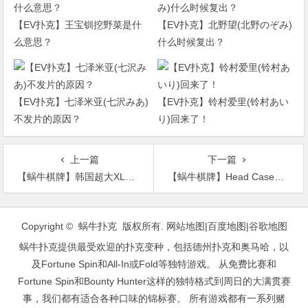
【EV扑克】王宝钏挖野菜是什
【EV扑克】北野望(北野のぞみ)
么意思？
什么时候复出？
【EV扑克】七泽米亚(七沢みあ)
【EV扑克】铃村爱里(铃村あい
不发片的原因？
り)回来了！
上一篇
下一篇
【蜗牛棋牌】韩国超大XL烧酒杯 XL酒杯可装半瓶烧酒
【蜗牛棋牌】Head Case客制化行李箱 绝对不再拿错行李箱
文
章
Copyright © 蜗牛扑克 版权所有.
网站地图
|
百度地图
|
谷歌地图
导
蜗牛扑克提供最受欢迎的扑克变种，包括德州扑克和奥马哈，以
航
及Fortune Spin和All-In或Fold等独特游戏。 从免费比赛和
Fortune Spin和Bounty Hunter这样的独特格式到周日的大满贯赛
事，我们都有适合各种口味的锦标赛。 所有游戏都有一系列赌