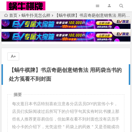
首页
蜗牛扑克怎么样
【蜗牛棋牌】书店奇葩创意销售法 用药袋当书的处方笺看不到封面
A+
【蜗牛棋牌】书店奇葩创意销售法 用药袋当书的
处方笺看不到封面
摘要
每次逛日本书店特别喜欢注意各分店店员DIY的宣传小卡，
店员们实际阅读过后所写下的介绍字句其实有时比书腰上那
些名人推荐更容易信任，但如果在看不到封面也没有店员手
绘小卡的介绍下，光凭这些＂药袋上的药效＂又是否能成功