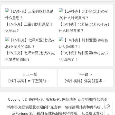
【EV扑克】王宝钏挖野菜是什
【EV扑克】北野望(北野のぞみ)
么意思？
什么时候复出？
【EV扑克】七泽米亚(七沢みあ)
【EV扑克】铃村爱里(铃村あい
不发片的原因？
り)回来了！
上一篇
下一篇
【蜗牛棋牌】π 字型脚踏车 圆周率单车Pi Bike融合“无理”与“合理”
【蜗牛棋牌】爆笑创意毕业照 毕业照创意姿势挑战搞笑尺度
文
章
Copyright © 蜗牛扑克 版权所有.
网站地图
|
百度地图
|
谷歌地图
导
蜗牛扑克提供最受欢迎的扑克变种，包括德州扑克和奥马哈，以
航
及Fortune Spin和All-In或Fold等独特游戏。 从免费比赛和