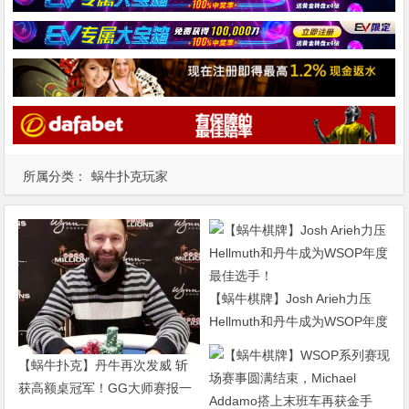
所属分类：
蜗牛扑克玩家
【蜗牛棋牌】Josh Arieh力压
Hellmuth和丹牛成为WSOP年度
最佳选手！
【蜗牛扑克】丹牛再次发威 斩
获高额桌冠军！GG大师赛报一