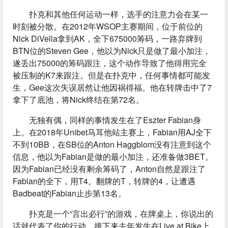
扑克和其他任何运动一样，选手的注意力会在某一
时刻被分散。在2012年WSOP主赛期间，位于前位的
Nick DiVella拿到AK，全下675000筹码，一路弃牌到
BTN位的Steven Gee，他以为Nick只是做了最小加注，
遂丢出75000的筹码跟注，这个动作导致了他得用完全
被压制的K7来跟注。但是在扑克中，任何事情都可能发
生，Gee这次失误居然让他因祸得福。他在转牌击中了7
拿下了底池，将Nick终结在第72名。
无独有偶，同样的事情发生在了Eszter Fabian身
上。在2018年Unibet马耳他站主赛上，Fabian用AJ全下
不到10BB，在SB位的Anton Haggblom没有注意到这个
信息，他以为Fabian是做的最小加注，还准备做3BET。
因为Fabian已经没有剩余筹码了，Anton自然是跟注了
Fabian的全下，用T4。翻牌的T，转牌的4，让遭遇
Badbeat的Fabian止步第13名。
扑克是一个“言出必行”的游戏，在牌桌上，你说出的
话就代表了你的行动。接下来去年发生在Live at Bike上