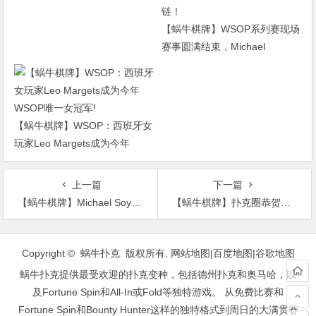
赠一！
【蜗牛棋牌】WSOP系列赛现场
赛事圆满结束，Michael
Addamo搭上末班车再获金手
链！
【蜗牛棋牌】WSOP：西班牙女
玩家Leo Margets成为今年
WSOP唯一女冠军!
上一篇
下一篇
【蜗牛棋牌】Michael Soyza斩获APPT韩国站豪客赛冠军
【蜗牛棋牌】扑克圈恭贺泰格伍兹赢得大师赛冠军
文
章
Copyright © 蜗牛扑克 版权所有.
网站地图
|
百度地图
|
谷歌地图
导
蜗牛扑克提供最受欢迎的扑克变种，包括德州扑克和奥马哈，以
航
及Fortune Spin和All-In或Fold等独特游戏。 从免费比赛和
Fortune Spin和Bounty Hunter这样的独特格式到周日的大满贯赛