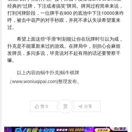
经典的“过牌，下注或者搞笑”牌局。牌局过程简单来说，
打到河牌阶段，一位牌手在900 的底池中下注10000来咋
呼，被击中葫芦的对手秒跟，并死不承认失误希望重来
过。
希望上面这些“手滑”时刻能让你在玩牌时引以为戒，
扑克是不能重新来过的游戏。在牌局中，别担心会麻烦
发牌员，多问多说，毕竟说对不起有用的话还要警察干
嘛。
以上内容由蜗牛扑克|蜗牛棋牌
（www.woniuqipai.com)整理发布。
赏
赞
0
分享