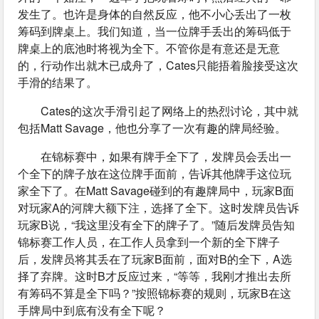
发生了。也许是身体的自然反应，他不小心丢出了一枚
筹码到牌桌上。我们知道，当一位牌手丢出的筹码低于
牌桌上的底池时将视为全下。不管你是有意还是无意
的，行动作出就木已成舟了，Cates只能捂着脸接受这次
手滑的结果了。
Cates的这次手滑引起了网络上的热烈讨论，其中就
包括Matt Savage，他也分享了一次有趣的牌局经验。
在锦标赛中，如果有牌手全下了，发牌员会丢出一
个全下的牌子放在这位牌手面前，告诉其他牌手这位玩
家全下了。在Matt Savage碰到的有趣牌局中，玩家B面
对玩家A的河牌大额下注，选择了全下。这时发牌员告诉
玩家B说，“我这里没有全下的牌子了。”随后发牌员告知
锦标赛工作人员，在工作人员拿到一个新的全下牌子
后，发牌员将其丢在了玩家B面前，面对B的全下，A选
择了弃牌。这时B才反应过来，“等等，我刚才推出去所
有筹码不算是全下吗？”按照锦标赛的规则，玩家B在这
手牌局中到底有没有全下呢？