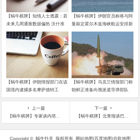
【蜗牛棋牌】知情人士透露：若
【蜗牛棋牌】伊朗官员称将与阿
未来几周通胀数据偏热 沃什准
曼敲定霍尔木兹海峡航运安排新
备好加息
协议
【蜗牛棋牌】伊朗情报部门在该
【蜗牛棋牌】乌克兰情报部门称
国境内逮捕多名摩萨德特工
朝鲜正准备向俄派遣导弹部队
上一篇
下一篇
【蜗牛棋牌】专家谈内塔尼亚胡连任:中东和平进程重启无望
【蜗牛棋牌】北青报谈巴黎圣母院大火：人类的悲欢是相通的
文
章
Copyright © 蜗牛扑克 版权所有.
网站地图
|
百度地图
|
谷歌地图