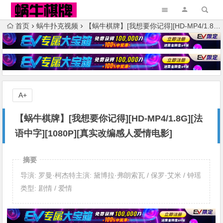
首页
蜗牛扑克视频
【蜗牛棋牌】[我想要你记得][HD-MP4/1.8G][法语中字][1080P][真实改编感人爱情电影]
A+
【蜗牛棋牌】[我想要你记得][HD-MP4/1.8G][法
语中字][1080P][真实改编感人爱情电影]
摘要
导演: 罗曼·柯杰特主演: 黛博拉·弗朗索瓦 / 保罗·艾米 / 钟瑶
类型: 剧情 / 爱情