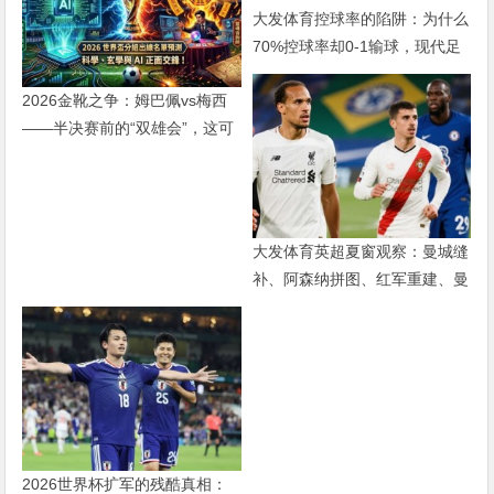
大发体育控球率的陷阱：为什么
70%控球率却0-1输球，现代足
球早已不是“球权游戏”
2026金靴之争：姆巴佩vs梅西
——半决赛前的“双雄会”，这可
能是世界杯史上最难猜的金靴归
属
大发体育英超夏窗观察：曼城缝
补、阿森纳拼图、红军重建、曼
联破局——新赛季乱战才刚开始
2026世界杯扩军的残酷真相：