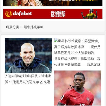
所属分类：
蜗牛扑克策略
世界杯战术观察：阵型流动、高
位逼抢与数据博弈——现代足球
早已不是22个人追着球跑
齐达内即将挂帅法国队？球迷沸
腾：“他是足坛的迈克尔·杰克逊”