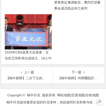
莱奥将赴澳洲集训，费内巴切董
事会成员抵达米兰谈判
2026年CBA选秀大会落幕：宝
岛控卫宋昕澔当选状元，18人中
选创历史新低
上一篇
下一篇
【蜗牛棋牌】二次下注的三个技巧
【蜗牛棋牌】河牌圈阻拦下注指南
文
章
Copyright © 蜗牛扑克 版权所有.
网站地图
|
百度地图
|
谷歌地图
导
蜗牛扑克提供最受欢迎的扑克变种，包括德州扑克和奥马哈，以