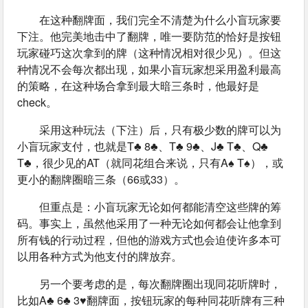
在这种翻牌面，我们完全不清楚为什么小盲玩家要
下注。他完美地击中了翻牌，唯一要防范的恰好是按钮
玩家碰巧这次拿到的牌（这种情况相对很少见）。但这
种情况不会每次都出现，如果小盲玩家想采用盈利最高
的策略，在这种场合拿到最大暗三条时，他最好是
check。
采用这种玩法（下注）后，只有极少数的牌可以为
小盲玩家支付，也就是T♣ 8♣、T♣ 9♣、J♣ T♣、Q♣ 
T♣，很少见的AT（就同花组合来说，只有A♠ T♠），或
更小的翻牌圈暗三条（66或33）。
但重点是：小盲玩家无论如何都能清空这些牌的筹
码。事实上，虽然他采用了一种无论如何都会让他拿到
所有钱的行动过程，但他的游戏方式也会迫使许多本可
以用各种方式为他支付的牌放弃。
另一个要考虑的是，每次翻牌圈出现同花听牌时，
比如A♣ 6♣ 3♥翻牌面，按钮玩家的每种同花听牌有三种