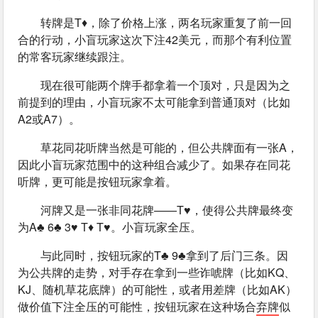
转牌是T♦，除了价格上涨，两名玩家重复了前一回
合的行动，小盲玩家这次下注42美元，而那个有利位置
的常客玩家继续跟注。
现在很可能两个牌手都拿着一个顶对，只是因为之
前提到的理由，小盲玩家不太可能拿到普通顶对（比如
A2或A7）。
草花同花听牌当然是可能的，但公共牌面有一张A，
因此小盲玩家范围中的这种组合减少了。如果存在同花
听牌，更可能是按钮玩家拿着。
河牌又是一张非同花牌——T♥，使得公共牌最终变
为A♣ 6♣ 3♥ T♦ T♥。小盲玩家全压。
与此同时，按钮玩家的T♣ 9♣拿到了后门三条。因
为公共牌的走势，对手存在拿到一些诈唬牌（比如KQ、
KJ、随机草花底牌）的可能性，或者用差牌（比如AK）
做价值下注全压的可能性，按钮玩家在这种场合
弃牌
似