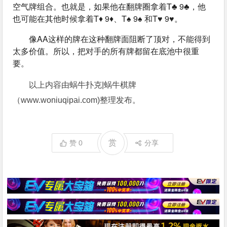
空气牌组合。也就是，如果他在翻牌圈拿着T♣ 9♣，他
也可能在其他时候拿着T♦ 9♦、T♠ 9♠ 和T♥ 9♥。
像AA这样的牌在这种翻牌面阻断了顶对，不能得到
太多价值。所以，把对手的所有牌都留在底池中很重
要。
以上内容由蜗牛扑克|蜗牛棋牌
（www.woniuqipai.com)整理发布。
赏
赞
0
分享