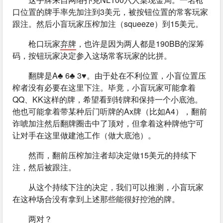
口位置的牌手率先加注到3美元，被按钮位置的常客玩家
跟注。然后小盲玩家压榨加注（squeeze）到15美元。
枪口玩家
弃牌
，也许是因为两人都是190BB的深筹
码，按钮玩家决定参入这场常客玩家的比拼。
翻牌是A♣ 6♣ 3♥。由于处在不利位置，小盲位置压
榨者没有必要在这里下注。毕竟，小盲玩家可能拿着
QQ、KK这样的牌，希望看到转牌和保持一个小底池。
他也可能拿着带某种后门听牌的Ax牌（比如A4），翻前
诈唬加注然后翻牌圈击中了顶对，但拿着这种牌他宁可
让对手在这里做建池工作（做大底池）。
然而，翻前压榨加注者却决定做15美元的持续下
注，然后被跟注。
从这个持续下注的决定，我们可以推测，小盲玩家
在这种场合没有拿到上述那些能很好控池的牌。
两对？