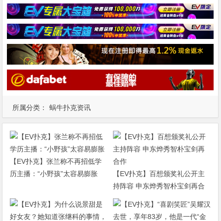
所属分类：
蜗牛扑克资讯
【EV扑克】张兰称不再招低学
历主播：“小野孩”太容易膨胀
【EV扑克】百想颁奖礼公开主
持阵容 申东烨秀智朴宝剑再合
作