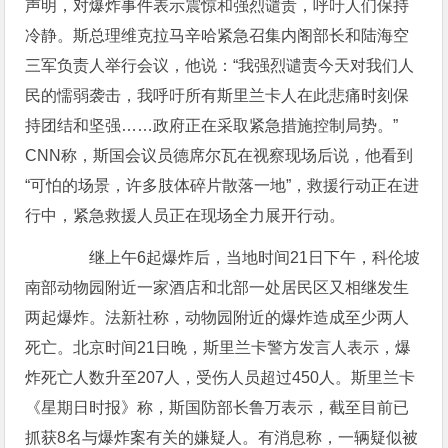
声明，对爆炸事件表示震惊和强烈谴责，呼吁人们保持
冷静。斯总理维克拉马辛哈紧急召集内阁部长和陆海空
三军负责人举行会议，他说：“我强烈谴责今天对我们人
民的懦弱袭击，我呼吁所有斯里兰卡人在此悲痛时刻保
持团结和坚强……政府正在采取紧急措施控制局势。”
CNN称，斯国会议员德席尔瓦在视察现场后说，他看到
“可怕的场景，许多肢体碎片散落一地”，救援行动正在进
行中，紧急救援人员正在现场全力展开行动。
继上午6起爆炸后，当地时间21日下午，科伦坡
南部动物园附近一家酒店和北部一处居民区又相继发生
两起爆炸。法新社称，动物园附近的爆炸造成至少两人
死亡。北京时间21日晚，斯里兰卡警方发言人表示，爆
炸死亡人数升至207人，受伤人员超过450人。斯里兰卡
《星期日时报》称，斯国防部长鲁万表示，截至目前已
抓获8名与爆炸案有关的嫌疑人。有消息称，一辆疑似被