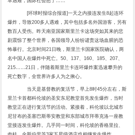
幸遇难，国际社会怒了……
[环球时报综合报道]一天之内接连发生8起连环
爆炸，导致200多人遇难，其中包括多名外国游客，另有
数百人受伤。昨天南亚国家斯里兰卡这场突如其来的悲
剧震惊了整个世界，各国领导人纷纷谴责这场血腥的恐
怖暴行。北京时间21日晚，斯里兰卡国家医院确认，两
名中国人在爆炸中死亡。50、137、160、185、207、
215……21日，伴随着斯里兰卡连环爆炸案迅速攀升的
死亡数字，全世界许多人为之揪心。
当天是基督教的复活节，早上8时45分左右，斯
里兰卡首都科伦坡的圣安东尼教堂首先发生爆炸，当时
教堂正在进行复活节的活动。紧接着，科伦坡以北城市
尼甘布的圣塞巴斯蒂安教堂和东部城市拜蒂克洛一座教
堂接连发生爆炸。几乎同一时间，科伦坡的香格里拉、
肉桂、金斯伯里等3家五星级酒店也相继发生爆炸。