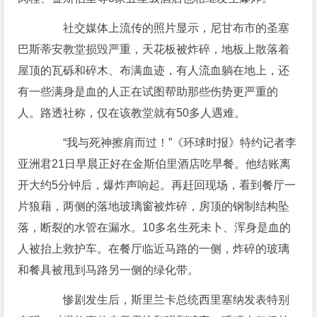
社交媒体上流传的照片显示，尼甘布市的圣塞
巴斯蒂安教堂损毁严重，天花板被炸碎，地板上散落着
屋顶的瓦砾和碎木、布满血迹，有人流血躺在地上，还
有一些满身是血的人正在试图帮助那些伤势更严重的
人。路透社称，仅在该教堂就有50多人遇难。
“我与死神擦肩而过！”《环球时报》特约记者李
亚洲君21日早晨正好在金斯伯里酒店吃早餐。他结账离
开大约5分钟后，爆炸声响起。再赶回现场，看到餐厅一
片狼藉，两侧的落地玻璃窗被炸碎，房顶的钢制结构坠
落，断裂的水管在漏水。10多名生死未卜、浑身是血的
人被抬上救护车。在餐厅临近马路的一侧，炸碎的玻璃
和餐具被甩到马路另一侧的绿化带。
惨剧发生后，斯里兰卡总统西里塞纳发表特别