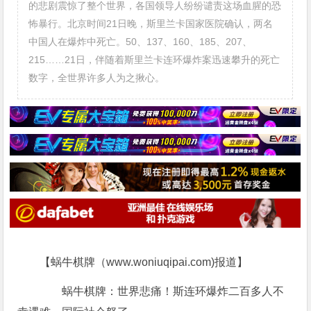
的悲剧震惊了整个世界，各国领导人纷纷谴责这场血腥的恐
怖暴行。北京时间21日晚，斯里兰卡国家医院确认，两名
中国人在爆炸中死亡。50、137、160、185、207、
215……21日，伴随着斯里兰卡连环爆炸案迅速攀升的死亡
数字，全世界许多人为之揪心。
【蜗牛棋牌（www.woniuqipai.com)报道】
蜗牛棋牌：世界悲痛！斯连环爆炸二百多人不