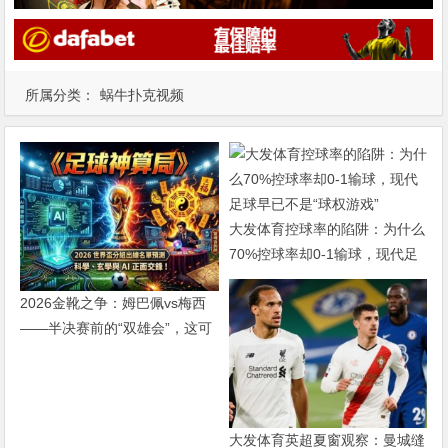
所属分类：
蜗牛扑克视频
大发体育控球率的陷阱：为什么
70%控球率却0-1输球，现代足
球早已不是“球权游戏”
2026金靴之争：姆巴佩vs梅西
——半决赛前的“双雄会”，这可
能是世界杯史上最难猜的金靴归
属
大发体育英超夏窗观察：曼城缝