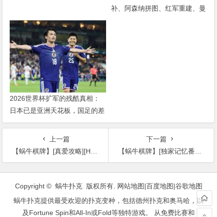
补、阿森纳拼图、红军重建、曼
联破局——新赛季乱战才刚开始
2026世界杯扩军的残酷真相：
日本已是亚洲天花板，国足的差
距远不止几个名额
上一篇
下一篇
【蜗牛棋牌】[真爱攻略][HD-MP4/1.31G][国语中字][1080P][公映版]
【蜗牛棋牌】[独家记忆番外之相信爱][HD-MP4/1.75G][国语中字][1080P][公映版]
文
章
Copyright © 蜗牛扑克 版权所有.
网站地图
|
百度地图
|
谷歌地图
导
蜗牛扑克提供最受欢迎的扑克变种，包括德州扑克和奥马哈，以
航
及Fortune Spin和All-In或Fold等独特游戏。 从免费比赛和