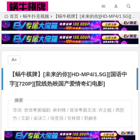
首页
蜗牛扑克视频
【蜗牛棋牌】[未来的你][HD-MP4/1.5G][国语中字][720P][院线热映国产爱情奇幻电影]
A+
【蜗牛棋牌】[未来的你][HD-MP4/1.5G][国语中
字][720P][院线热映国产爱情奇幻电影]
摘要
导演: 曾张粤紫编剧: 林剑锋 / 曾张粤紫主演: 许之糯 / 周思
竹 / 王尉 / 金泳三 / 张贵强 / 甘林熠 / 郭婉冬