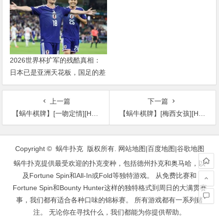
2026世界杯扩军的残酷真相：
日本已是亚洲天花板，国足的差
距远不止几个名额
上一篇
下一篇
【蜗牛棋牌】[一吻定情][HD-MP4/2G][国语中字][720P][王大陆/林允-白色情人节推荐]
【蜗牛棋牌】[梅西女孩][HD-MP4/2.1G][英语中字][1080P][非常现实的女同性恋现状]
文
章
Copyright © 蜗牛扑克 版权所有.
网站地图
|
百度地图
|
谷歌地图
导
蜗牛扑克提供最受欢迎的扑克变种，包括德州扑克和奥马哈，以
航
及Fortune Spin和All-In或Fold等独特游戏。 从免费比赛和
Fortune Spin和Bounty Hunter这样的独特格式到周日的大满贯赛
事，我们都有适合各种口味的锦标赛。 所有游戏都有一系列赌
注。 无论你在寻找什么，我们都能为你提供帮助。