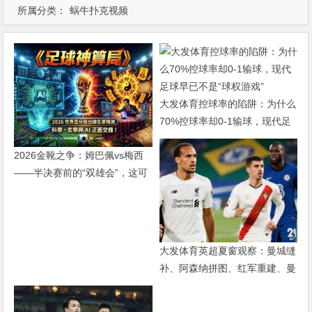
所属分类：
蜗牛扑克视频
大发体育控球率的陷阱：为什么
70%控球率却0-1输球，现代足
球早已不是“球权游戏”
2026金靴之争：姆巴佩vs梅西
——半决赛前的“双雄会”，这可
能是世界杯史上最难猜的金靴归
属
大发体育英超夏窗观察：曼城缝
补、阿森纳拼图、红军重建、曼
联破局——新赛季乱战才刚开始