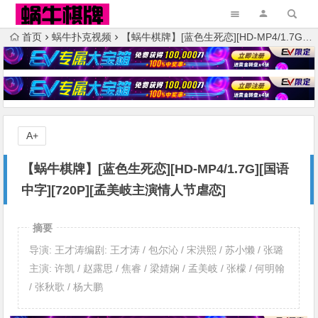
首页
蜗牛扑克视频
【蜗牛棋牌】[蓝色生死恋][HD-MP4/1.7G][国语中字][720P][孟美岐主演情人节虐恋]
A+
【蜗牛棋牌】[蓝色生死恋][HD-MP4/1.7G][国语
中字][720P][孟美岐主演情人节虐恋]
摘要
导演: 王才涛编剧: 王才涛 / 包尔沁 / 宋洪熙 / 苏小懒 / 张璐
主演: 许凯 / 赵露思 / 焦睿 / 梁婧娴 / 孟美岐 / 张檬 / 何明翰
/ 张秋歌 / 杨大鹏