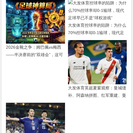
大发体育控球率的陷阱：为什么
70%控球率却0-1输球，现代足
球早已不是“球权游戏”
2026金靴之争：姆巴佩vs梅西
——半决赛前的“双雄会”，这可
能是世界杯史上最难猜的金靴归
属
大发体育英超夏窗观察：曼城缝
补、阿森纳拼图、红军重建、曼
联破局——新赛季乱战才刚开始