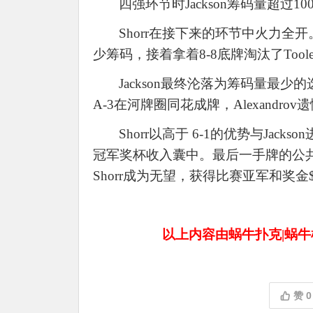
四强环节时
Jackson筹码量超
Shorr在接下来的环节中火力全开。先
少筹码，接着拿着8-8底牌淘汰了Too
Jackson最终沦落为筹码量最少的选
A-3在河牌圈同花成牌，Alexandro
Shorr以高于 6-1的优势与Jac
冠军奖杯收入囊中。最后一手牌的公共牌为8-4
Shorr成为无望，获得比赛亚军和奖金$1
以上内容由蜗牛扑克|蜗牛棋牌（
赞
0