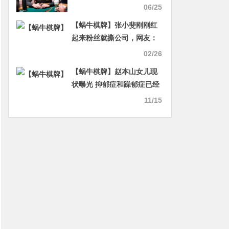
Esfandiari被提名
06/25
【蜗牛棋牌】张小斐刚刚红
起来粉丝就撕公司，网友：
大可不必
02/26
【蜗牛棋牌】赵本山女儿现
状曝光 抑郁症和躁郁症已经
痊愈
11/15