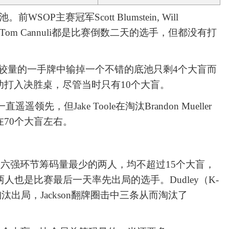
WSOP主赛冠军Scott Blumstein, Will
ph Galazzo和Tom Cannuli都是比赛倒数二天的选手，但都没有打
ckson较量的一手牌中输掉一个不错的底池只剩4个大盲而
打入决胜桌，尽管当时只有10个大盲。
遥遥领先，但Jake Toole在淘汰Brandon Mueller
70个大盲左右。
l Cohen是六强环节筹码量最少的两人，均不超过15个大盲，
人也是比赛最后一天率先出局的选手。Dudley（K-
0-10）淘汰出局，Jackson翻牌圈击中三条从而淘汰了