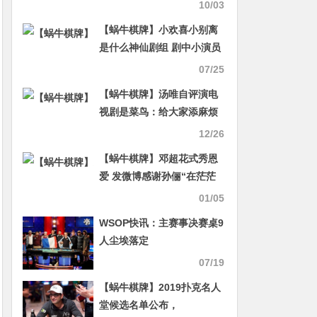
频和图片
10/03
【蜗牛棋牌】小欢喜小别离
是什么神仙剧组 剧中小演员
全员考上北电
07/25
【蜗牛棋牌】汤唯自评演电
视剧是菜鸟：给大家添麻烦
了
12/26
【蜗牛棋牌】邓超花式秀恩
爱 发微博感谢孙俪“在茫茫
大海中找到了我”
01/05
WSOP快讯：主赛事决赛桌9
人尘埃落定
07/19
【蜗牛棋牌】2019扑克名人
堂候选名单公布，