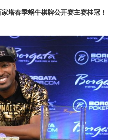
on摘得百家塔春季蜗牛棋牌公开赛主赛桂冠！