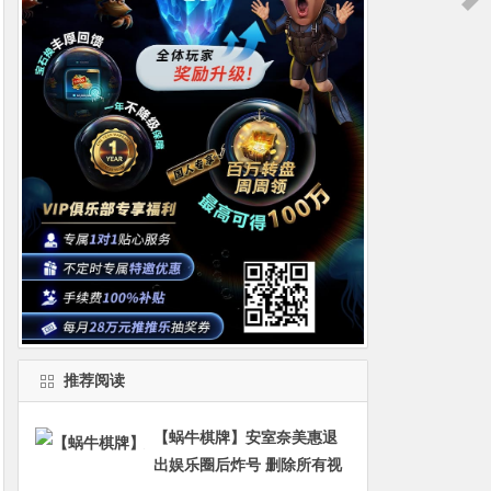
推荐阅读
【蜗牛棋牌】安室奈美惠退
出娱乐圈后炸号 删除所有视