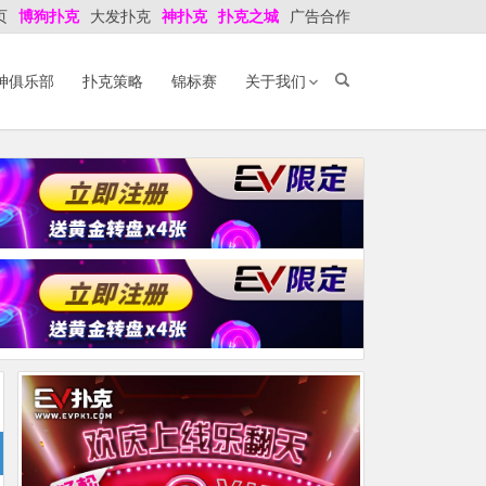
页
博狗扑克
大发扑克
神扑克
扑克之城
广告合作
神俱乐部
扑克策略
锦标赛
关于我们