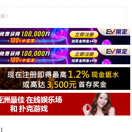
赛桂冠！
道】