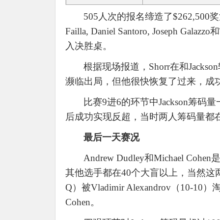
505人次的报名缔造了$262,500奖池。前
Failla, Daniel Santoro, Jose
入决胜桌。
根据现场报道，
Shorr在和Ja
濒临出局，但他很快恢复了过来，成功
比赛
9进6的环节中Jackson筹码量一直
后成功实现反超，当时两人筹码量都在
最后一天赛况
Andrew Dudley和Michae
其他选手都在40个大盲以上，当然这两
Q）被Vladimir Alexandrov（1
Cohen。