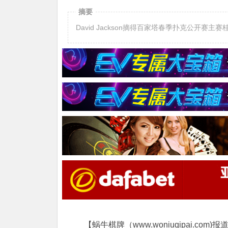
摘要
David Jackson摘得百家塔春季扑克公开赛主
【蜗牛棋牌（www.woniuqipai.com)报