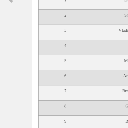
1
D
2
S
3
Vlad
4
5
M
6
An
7
Br
8
G
9
B