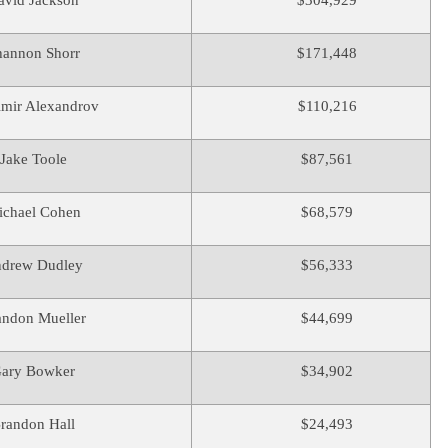
avid Jackson
$304,929
hannon Shorr
$171,448
imir Alexandrov
$110,216
Jake Toole
$87,561
ichael Cohen
$68,579
drew Dudley
$56,333
andon Mueller
$44,699
ary Bowker
$34,902
randon Hall
$24,493