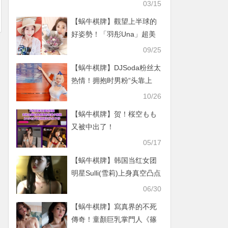
小心跑进摩铁 激烈抽插中
03/15
出燃烧更多卡路里
【蜗牛棋牌】觀望上半球的
好姿勢！「羽彤Una」超美
雙峰太逼人，大大們每天準
09/25
時等開播！
【蜗牛棋牌】DJSoda粉丝太
热情！拥抱时男粉“头靠上
胸”…网直呼：好羡慕他的
10/26
手！
【蜗牛棋牌】贺！桜空もも
又被中出了！
05/17
【蜗牛棋牌】韩国当红女团
明星Sulli(雪莉)上身真空凸点
照/无胸罩照片曝光！
06/30
【蜗牛棋牌】寫真界的不死
傳奇！童顏巨乳掌門人《篠