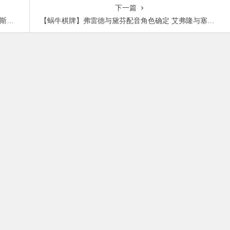
呼吸」戰鬥力破表
洋裝登場讓人難專…
下一篇
托斯
【蜗牛棋牌】弗雷德与黛芬配音角色确定 艾弗隆与塞佛瑞搭档演绎情侣