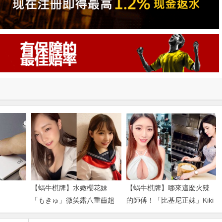
【蜗牛棋牌】水嫩櫻花妹
【蜗牛棋牌】哪來這麼火辣
「もきゅ」微笑露八重齒超
的師傅！「比基尼正妹」Kiki
卡哇伊 胸前全集中「乳之
謝立琪體驗日料店長 低胸