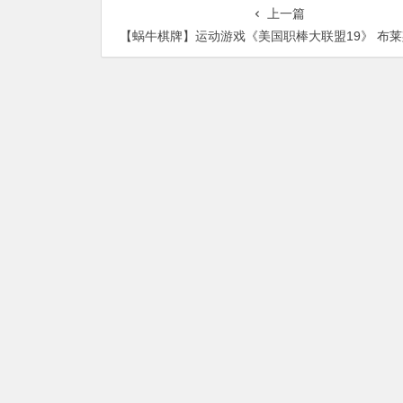
辣到噴火
上一篇
【蜗牛棋牌】运动游戏《美国职棒大联盟19》 布莱斯哈珀会遇上神对手克瑞