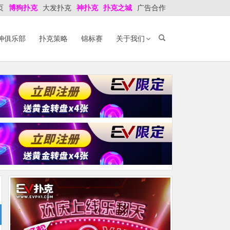
页
博狗扑克
大发扑克
神扑克
扑克之城
广告合作
神俱乐部
扑克策略
锦标赛
关于我们