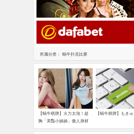
所属分类：
蜗牛扑克比赛
【蜗牛棋牌】火力太強！超
【蜗牛棋牌】もきゅ
胸「美豔小姊姊」傲人身材
引人遐想 一身兇猛戰袍直接