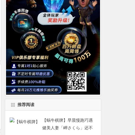
推荐阅读
【蜗牛棋牌】早晨慢跑巧遇
健美人妻「岬さくら」还不