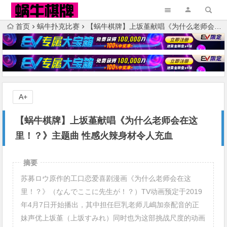
首页
蜗牛扑克比赛
【蜗牛棋牌】上坂堇献唱《为什么老师会在这里！？》主题曲 性感火辣身材令人充血
A+
【蜗牛棋牌】上坂堇献唱《为什么老师会在这
里！？》主题曲 性感火辣身材令人充血
摘要
苏募ロウ原作的工口恋爱喜剧漫画《为什么老师会在这
里！？》（なんでここに先生が！？）TV动画预定于2019
年4月7日开始播出，其中担任巨乳老师儿嶋加奈配音的正
妹声优上坂堇（上坂すみれ）同时也为这部挑战尺度的动画