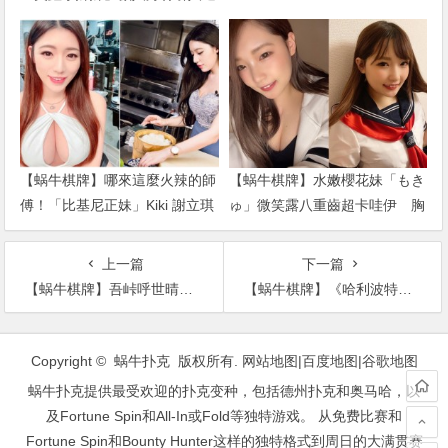
想 一身兇猛戰袍直接辣到噴火
【蜗牛棋牌】哪來這麼火辣的師
【蜗牛棋牌】水嫩櫻花妹「もき
傅！「比基尼正妹」Kiki 謝立琪
ゅ」微笑露八重齒超卡哇伊 胸
體驗日料店長 低胸洋裝登場讓
前全集中「乳之呼吸」戰鬥力破
人難專…
表
上一篇
下一篇
【蜗牛棋牌】吾峠呼世晴《鬼灭之刃》动画化 豪华声优阵容曝光
【蜗牛棋牌】《哈利波特：魔法同盟》玩法曝光 玩家将遇到《神奇动物在哪里》玻璃兽
文
章
Copyright © 蜗牛扑克 版权所有.
网站地图
|
百度地图
|
谷歌地图
导
蜗牛扑克提供最受欢迎的扑克变种，包括德州扑克和奥马哈，以
航
及Fortune Spin和All-In或Fold等独特游戏。 从免费比赛和
Fortune Spin和Bounty Hunter这样的独特格式到周日的大满贯赛