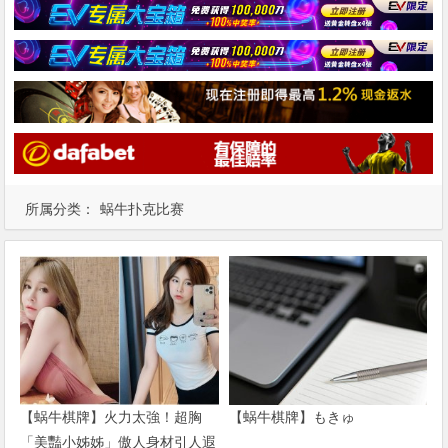
所属分类：
蜗牛扑克比赛
【蜗牛棋牌】火力太強！超胸
【蜗牛棋牌】もきゅ
「美豔小姊姊」傲人身材引人遐