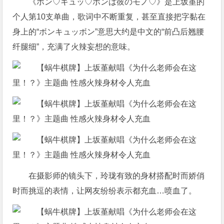
《ボン♡キュッ♡ボンは彼のモノ♡》是上坂堇的
个人第10支单曲，歌词中不断重复，甚至直接把字黏在
身上的“ボンキュッボン”意思大约是中文的“前凸后翘腰
纤腿细”，充满了火辣妄想的意味。
在摄影师的镜头下，玲珑有致的身材搭配时而娇俏
时而挑逗的表情，让网友纷纷表示都充血…喷血了。