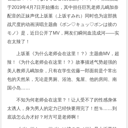
于2019年4月7日开始播出，其中担任巨乳老师儿嶋加奈
配音的正妹声优上坂堇（上坂すみれ）同时也为这部挑
战尺度的动画演唱主题曲《ボン♡キュッ♡ボンは彼の
モノ》是，近日公开了MV，网友们瞬间血流成河——实
在太辣了！
上坂堇《为什么老师会在这里！？》主题曲MV，超
辣！《为什么老师会在这里！？》故事描述气势超强的
美人教师儿嶋加奈，只有在学生佐藤一郎面前是个常出
包的天然呆，无论是男厕、浴池、鬼屋、他的房间、南
国小岛……
不知为何老师会在这里？！让人受不了的性感身体
太诱人，身为男人的定力已经快要用完了！想％……到
底该怎么办才好？对方可是老师啊！