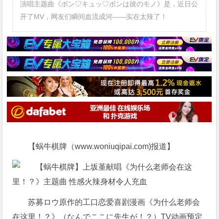
演唱主题曲《ボン♡キュッ♡ボンは彼のモノ》是，近日公
开了MV，网友们瞬间血流成河——实在太辣了！
【蜗牛棋牌（www.woniuqipai.com)报道】
苏募ロウ原作的工口恋爱喜剧漫画《为什么老师会
在这里！？》（なんでここに先生が！？）TV动画预定