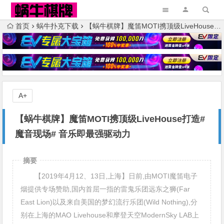
首页
蜗牛扑克下载
【蜗牛棋牌】魔笛MOTI携顶级LiveHouse打造#魔音现场# 音乐即最强驱动力
A+
【蜗牛棋牌】魔笛MOTI携顶级LiveHouse打造#
魔音现场# 音乐即最强驱动力
摘要
【2019年4月12、13日,上海】日前,由MOTI魔笛电子
烟提供专场赞助,国内首屈一指的雷鬼乐团远东之狮(Far
East Lion)以及来自美国的梦幻流行乐团(Wild Nothing),分
别在上海的MAO Livehouse和摩登天空ModernSky LAB上