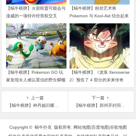
漫威的一项特许经营权交叉
Pokemon 与 Kool-Aid 结合起来
【蜗牛棋牌】Pokemon GO 玩
【蜗牛棋牌】《龙珠 Xenoverse
家发现令人难以置信的野生蝾螈
2》预告了 4 部分的未来传奇
上一篇
下一篇
【蜗牛棋牌】种丹妮闪耀第九届北京国际电影节闭幕式红毯
【蜗牛棋牌】郑州开封同庆鹿晗生日会 肯德基一“鹿”相伴
文
章
Copyright © 蜗牛扑克 版权所有.
网站地图
|
百度地图
|
谷歌地图
导
蜗牛扑克提供最受欢迎的扑克变种，包括德州扑克和奥马哈，以
航
及Fortune Spin和All-In或Fold等独特游戏。 从免费比赛和