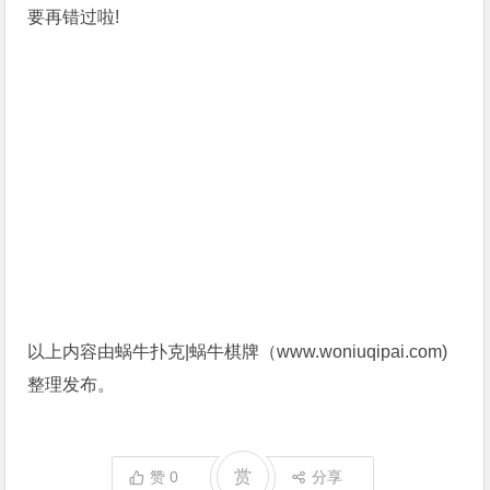
要再错过啦!
以上内容由蜗牛扑克|蜗牛棋牌（www.woniuqipai.com)
整理发布。
赏
赞
0
分享