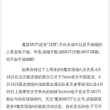
魔笛MOTI还有“18禁”,不向未成年以及不抽烟的
人售卖电子烟。毕竟,抽烟不酷,抽MOTI才酷;MOTI再酷,
也不如不抽烟酷!
如果你错过了上周末的#魔音现场#,没关系,4月
18日在北京疆进酒的爱尔兰才子Talos首次中国巡演、4
月19日疆进酒国内顶级重金属乐队夜叉春季巡演以及4月
20日上海摩登天空举办的柏林Techno电子音乐节,MOTI
都会与你在现场相约。关注“魔笛MOTI”公众号,还能获取
更多#魔音现场#的最新活动信息。喜欢音乐的你,千万不