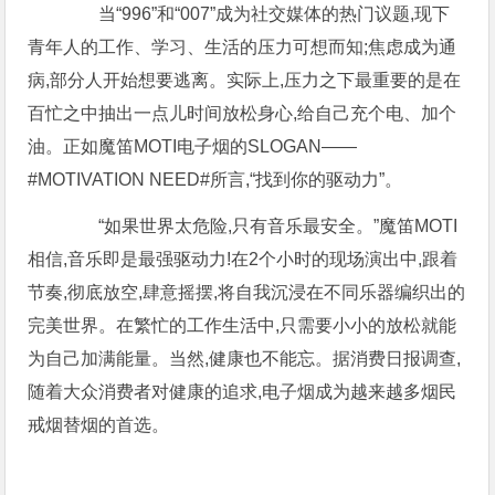
当“996”和“007”成为社交媒体的热门议题,现下
青年人的工作、学习、生活的压力可想而知;焦虑成为通
病,部分人开始想要逃离。实际上,压力之下最重要的是在
百忙之中抽出一点儿时间放松身心,给自己充个电、加个
油。正如魔笛MOTI电子烟的SLOGAN——
#MOTIVATION NEED#所言,“找到你的驱动力”。
“如果世界太危险,只有音乐最安全。”魔笛MOTI
相信,音乐即是最强驱动力!在2个小时的现场演出中,跟着
节奏,彻底放空,肆意摇摆,将自我沉浸在不同乐器编织出的
完美世界。在繁忙的工作生活中,只需要小小的放松就能
为自己加满能量。当然,健康也不能忘。据消费日报调查,
随着大众消费者对健康的追求,电子烟成为越来越多烟民
戒烟替烟的首选。