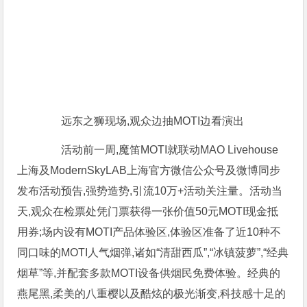
远东之狮现场,观众边抽MOTI边看演出
活动前一周,魔笛MOTI就联动MAO Livehouse
上海及ModernSkyLAB上海官方微信公众号及微博同步
发布活动预告,强势造势,引流10万+活动关注量。活动当
天,观众在检票处凭门票获得一张价值50元MOTI现金抵
用券;场内设有MOTI产品体验区,体验区准备了近10种不
同口味的MOTI人气烟弹,诸如“清甜西瓜”,“冰镇菠萝”,“经典
烟草”等,并配套多款MOTI设备供烟民免费体验。经典的
燕尾黑,柔美的八重樱以及酷炫的极光渐变,科技感十足的