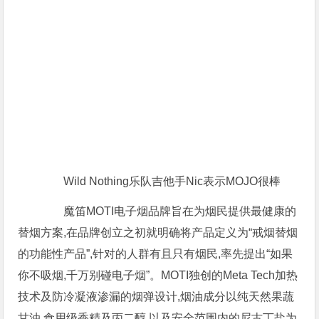
Wild Nothing乐队吉他手Nic表示MOJO很棒
魔笛MOTI电子烟品牌旨在为烟民提供最健康的
替烟方案,在品牌创立之初就明确将产品定义为“戒烟替烟
的功能性产品”,针对的人群有且只有烟民,率先提出“如果
你不吸烟,千万别碰电子烟”。MOTI独创的Meta Tech加热
技术及防冷凝液渗漏的烟弹设计,烟油成分以纯天然果蔬
甘油,食用级香精及丙二醇,以及安全范围内的尼古丁盐为