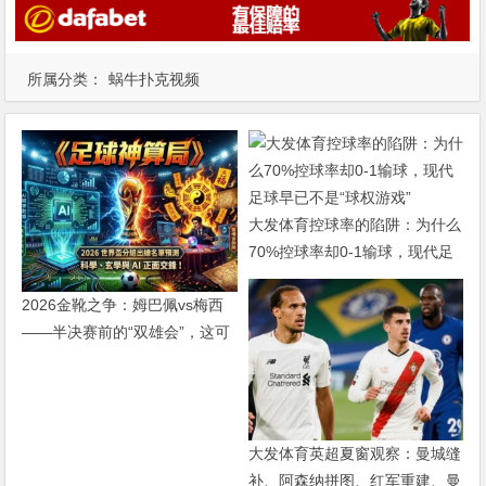
所属分类：
蜗牛扑克视频
大发体育控球率的陷阱：为什么
70%控球率却0-1输球，现代足
球早已不是“球权游戏”
2026金靴之争：姆巴佩vs梅西
——半决赛前的“双雄会”，这可
能是世界杯史上最难猜的金靴归
属
大发体育英超夏窗观察：曼城缝
补、阿森纳拼图、红军重建、曼