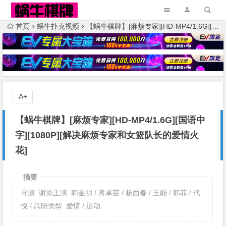
首页
蜗牛扑克视频
【蜗牛棋牌】[麻烦专家][HD-MP4/1.6G][国语中字][1080P][解决麻烦专家和女篮队长的爱情火花]
A+
【蜗牛棋牌】[麻烦专家][HD-MP4/1.6G][国语中
字][1080P][解决麻烦专家和女篮队长的爱情火
花]
摘要
导演: 谢添主演: 韩金明 / 蒋卓芸 / 杨酉春 / 王能 / 韩菲 / 代
悦 / 高阳类型: 爱情 / 运动