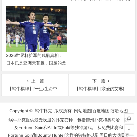
联破局——新赛季乱战才刚开始
2026世界杯扩军的残酷真相：
日本已是亚洲天花板，国足的差
距远不止几个名额
上一篇
下一篇
【蜗牛棋牌】[一生/生命中的美好意外][BD-MP4/1.8G][英语中字][1080P][豆瓣6.9大咖云集爱情电影]
【蜗牛棋牌】[亲爱的艾琳][HD-MP4/2.3G][日语中字][720P][日本光棍娶菲律宾老婆]
文
章
Copyright © 蜗牛扑克 版权所有.
网站地图
|
百度地图
|
谷歌地图
导
蜗牛扑克提供最受欢迎的扑克变种，包括德州扑克和奥马哈，以
航
及Fortune Spin和All-In或Fold等独特游戏。 从免费比赛和
Fortune Spin和Bounty Hunter这样的独特格式到周日的大满贯赛