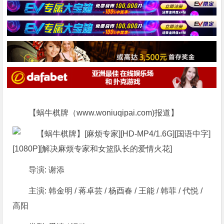
【蜗牛棋牌（www.woniuqipai.com)报道】
导演: 谢添
主演: 韩金明 / 蒋卓芸 / 杨酉春 / 王能 / 韩菲 / 代悦 /
高阳