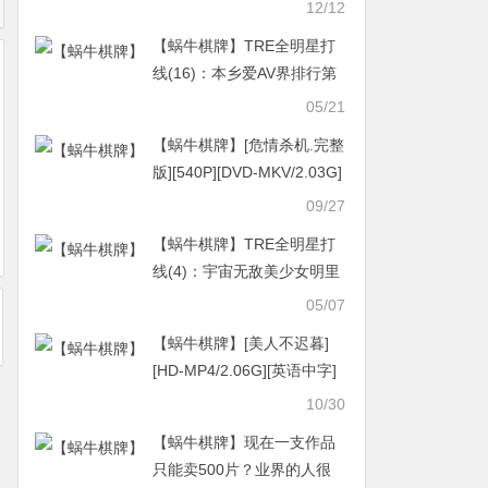
字][720P][笑翻床的性喜剧]
12/12
【蜗牛棋牌】TRE全明星打
线(16)：本乡爱AV界排行第
四的强者！
05/21
【蜗牛棋牌】[危情杀机.完整
版][540P][DVD-MKV/2.03G]
[国语中繁][稀缺台猫情色三
09/27
级]
【蜗牛棋牌】TRE全明星打
线(4)：宇宙无敌美少女明里
紬她拿金卡了！
05/07
【蜗牛棋牌】[美人不迟暮]
[HD-MP4/2.06G][英语中字]
[1080P][欧美爱情奇幻电影]
10/30
【蜗牛棋牌】现在一支作品
只能卖500片？业界的人很