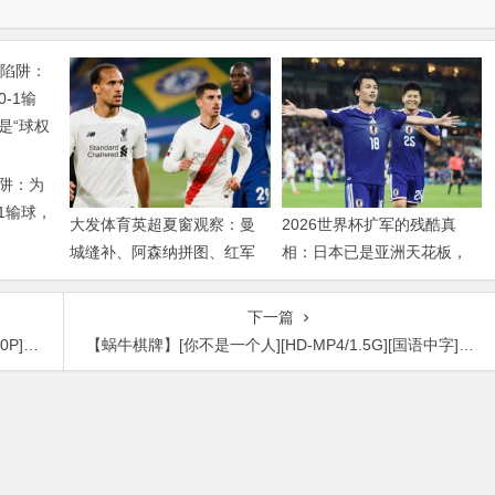
阱：为
1输球，
大发体育英超夏窗观察：曼
2026世界杯扩军的残酷真
权游戏”
城缝补、阿森纳拼图、红军
相：日本已是亚洲天花板，
重建、曼联破局——新赛季
国足的差距远不止几个名额
乱战才刚开始
下一篇
情电影]
【蜗牛棋牌】[你不是一个人][HD-MP4/1.5G][国语中字][1080P][国产奇幻爱情宅男试爱]