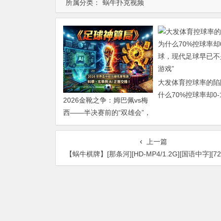
所属分类：
蜗牛扑克视频
大发体育控球率的陷
什么70%控球率却0-
2026金靴之争：姆巴佩vs梅
现代足球早已不是“球
西——半决赛前的“双雄会”，
这可能是世界杯史上最难猜
的金靴归属
上一篇
【蜗牛棋牌】[那条河][HD-MP4/1.2G][国语中字][720P][王庆祥主演感人怀旧爱