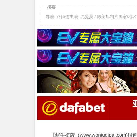
摘要
导演: 路恒连主演: 尤旻昊 / 陈美旭制片国家/地
【蜗牛棋牌（www.woniuqipai.com)报