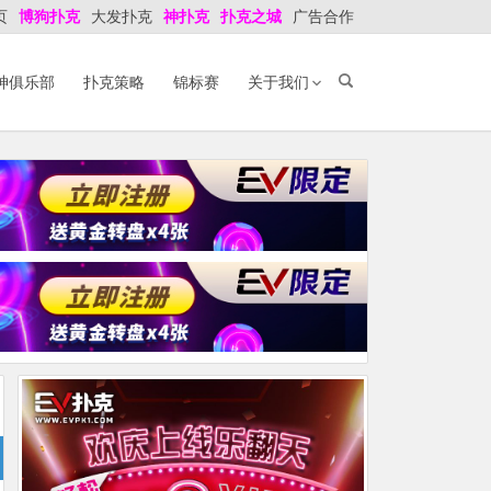
页
博狗扑克
大发扑克
神扑克
扑克之城
广告合作
神俱乐部
扑克策略
锦标赛
关于我们