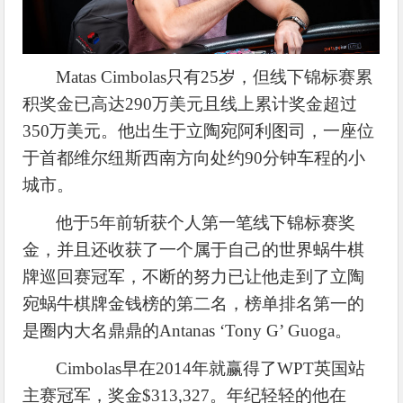
Matas Cimbolas只有25岁，但线下锦标赛累
积奖金已高达290万美元且线上累计奖金超过
350万美元。他出生于立陶宛阿利图司，一座位
于首都维尔纽斯西南方向处约90分钟车程的小
城市。
他于
5年前斩获个人第一笔线下锦标赛奖
金，并且还收获了一个属于自己的世界蜗牛棋
牌巡回赛冠军，不断的努力已让他走到了立陶
宛蜗牛棋牌金钱榜的第二名，榜单排名第一的
是圈内大名鼎鼎的Antanas ‘Tony G’ Guoga。
Cimbolas早在2014年就赢得了WPT英国站
主赛冠军，奖金$313,327。年纪轻轻的他在