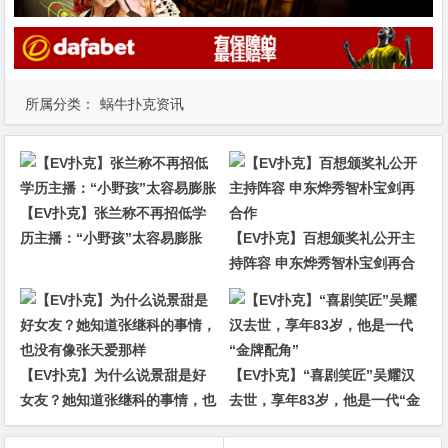
所属分类：
蜗牛扑克资讯
【EV扑克】张兰称不再招低学
历主播：“小野孩”太容易膨胀
【EV扑克】百想颁奖礼公开主
持阵容 申东烨秀智朴宝剑再合
作
【EV扑克】为什么说景甜是好
【EV扑克】“喜剧笑匠”吴耀汉
女友？她知道张继科的事情，也
去世，享年83岁，他是一代“金
没有像张天爱那样
牌配角”