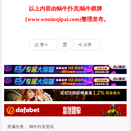
以上内容由蜗牛扑克|蜗牛棋牌
（www.woniuqipai.com)整理发布。
赏
赞
0
分享
所属分类：
蜗牛扑克资讯