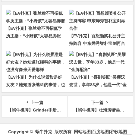
【EV扑克】张兰称不再招低学
历主播：“小野孩”太容易膨胀
【EV扑克】百想颁奖礼公开主
持阵容 申东烨秀智朴宝剑再合
作
【EV扑克】为什么说景甜是好
【EV扑克】“喜剧笑匠”吴耀汉
女友？她知道张继科的事情，也
去世，享年83岁，他是一代“金
没有像张天爱那样
牌配角”
上一篇
下一篇
【蜗牛棋牌】Grinder手册-21：持续下注-4
【蜗牛棋牌】杜海涛请吴亦凡给沈梦辰录祝福 网友：绝世好男友
文
章
Copyright © 蜗牛扑克 版权所有.
网站地图
|
百度地图
|
谷歌地图