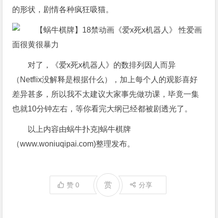
的形状，剧情各种疯狂吸猫。
对了，《爱x死x机器人》的数排列因人而异
（Netflix没解释是根据什么），加上每个人的观影喜好
差异甚多，所以我不太建议大家事先做功课，毕竟一集
也就10分钟左右，等你看完大纲已经都被剧透光了。
以上内容由蜗牛扑克|蜗牛棋牌
（www.woniuqipai.com)整理发布。
赏
赞
0
分享