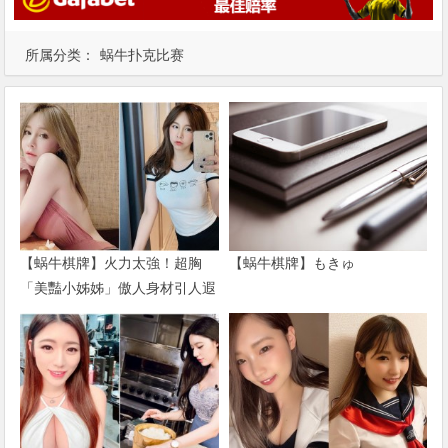
所属分类：
蜗牛扑克比赛
【蜗牛棋牌】火力太強！超胸
【蜗牛棋牌】もきゅ
「美豔小姊姊」傲人身材引人遐
想 一身兇猛戰袍直接辣到噴火