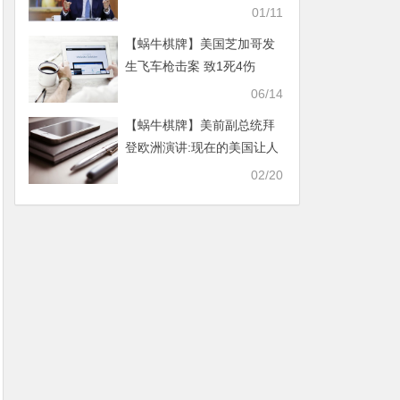
01/11
【蜗牛棋牌】美国芝加哥发
生飞车枪击案 致1死4伤
06/14
【蜗牛棋牌】美前副总统拜
登欧洲演讲:现在的美国让人
无地自容
02/20