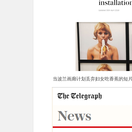
当波兰画廊计划丢弃妇女吃香蕉的短片