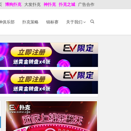
页
博狗扑克
大发扑克
神扑克
扑克之城
广告合作
神俱乐部
扑克策略
锦标赛
关于我们