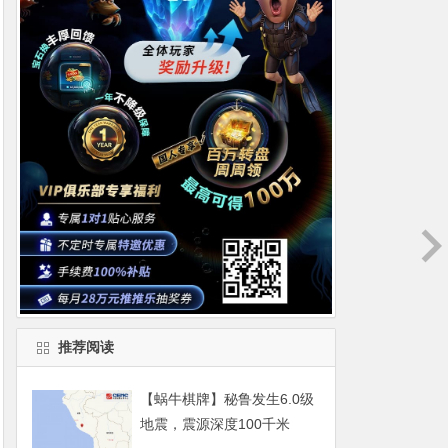
推荐阅读
【蜗牛棋牌】秘鲁发生6.0级
地震，震源深度100千米