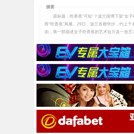
摘要
原标题：吃香蕉“可耻”？波兰国博下架“女子吃
阵“吃香蕉”风暴。29日，波兰首都华沙，约上
由，将一部描述女子吃香蕉的艺术短片及一批艺