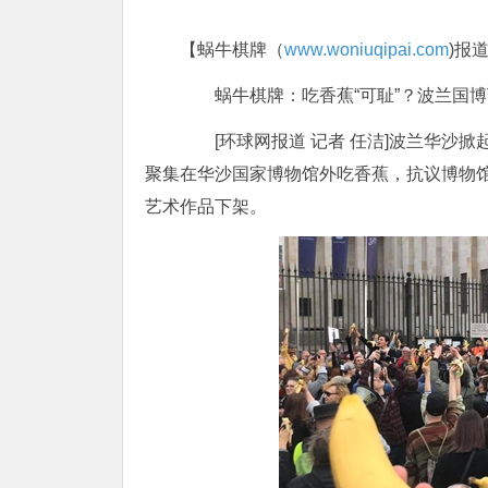
【蜗牛棋牌（
www.woniuqipai.com
)报
蜗牛棋牌：吃香蕉“可耻”？波兰国博下
[环球网报道 记者 任洁]波兰华沙掀起
聚集在华沙国家博物馆外吃香蕉，抗议博物馆
艺术作品下架。