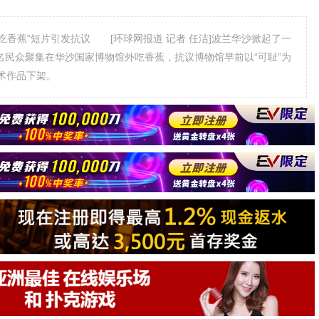
香蕉”短片引发抗议 [环球网报道 记者 任洁]波兰华沙掀起了一
千名民众聚集在华沙国家博物馆外吃香蕉，抗议博物馆早前以“可耻”为
术作品下架。