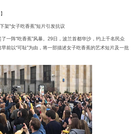
道】
架“女子吃香蕉”短片引发抗议
了一阵“吃香蕉”风暴。29日，波兰首都华沙，约上千名民众
早前以“可耻”为由，将一部描述女子吃香蕉的艺术短片及一批