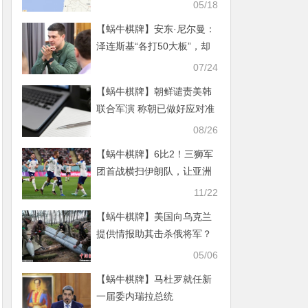
05/18
【蜗牛棋牌】安东·尼尔曼：
泽连斯基“各打50大板”，却
没能平息内斗
07/24
【蜗牛棋牌】朝鲜谴责美韩
联合军演 称朝已做好应对准
备
08/26
【蜗牛棋牌】6比2！三狮军
团首战横扫伊朗队，让亚洲
足球脸上无光
11/22
【蜗牛棋牌】美国向乌克兰
提供情报助其击杀俄将军？
美国防部回应
05/06
【蜗牛棋牌】马杜罗就任新
一届委内瑞拉总统