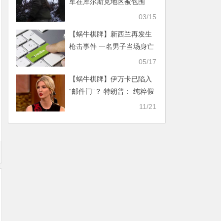
军在库尔斯克地区被包围
03/15
【蜗牛棋牌】新西兰再发生
枪击事件 一名男子当场身亡
05/17
【蜗牛棋牌】伊万卡已陷入
“邮件门”？ 特朗普： 纯粹假
新闻
11/21