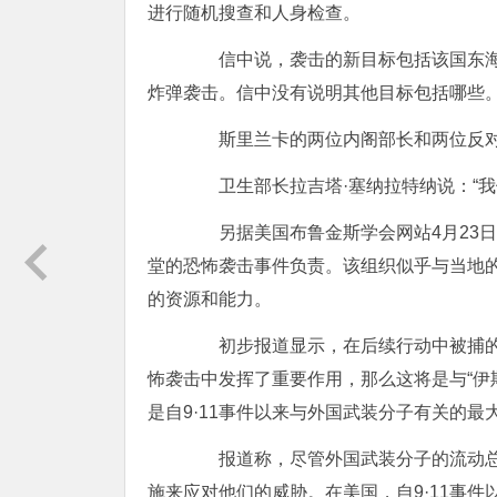
进行随机搜查和人身检查。
信中说，袭击的新目标包括该国东海
炸弹袭击。信中没有说明其他目标包括哪些
斯里兰卡的两位内阁部长和两位反对
卫生部长拉吉塔·塞纳拉特纳说：“我
另据美国布鲁金斯学会网站4月23日报
堂的恐怖袭击事件负责。该组织似乎与当地的
的资源和能力。
初步报道显示，在后续行动中被捕的
怖袭击中发挥了重要作用，那么这将是与“伊
是自9·11事件以来与外国武装分子有关的
报道称，尽管外国武装分子的流动总
施来应对他们的威胁。在美国，自9·11事