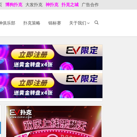
页
博狗扑克
大发扑克
神扑克
扑克之城
广告合作
神俱乐部
扑克策略
锦标赛
关于我们