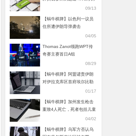
09/13
【蜗牛棋牌】以色列一议员
住所遭伊朗导弹袭击
04/05
Thomas Zanot领跑WPT传
奇赛主赛首日A组
08/29
【蜗牛棋牌】阿盟谴责伊朗
对伊拉克库区首府埃尔比勒
的袭击
01/17
【蜗牛棋牌】加州发生枪击
案致4人死亡，死者包括儿童
04/02
【蜗牛棋牌】乌军方否认乌