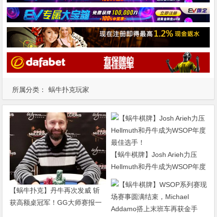
所属分类：
蜗牛扑克玩家
【蜗牛棋牌】Josh Arieh力压
Hellmuth和丹牛成为WSOP年度
最佳选手！
【蜗牛扑克】丹牛再次发威 斩
获高额桌冠军！GG大师赛报一
赠一！