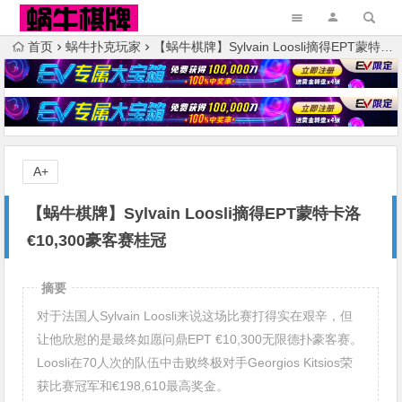
首页
蜗牛扑克玩家
【蜗牛棋牌】Sylvain Loosli摘得EPT蒙特卡洛€10,300豪客赛桂冠
A+
【蜗牛棋牌】Sylvain Loosli摘得EPT蒙特卡洛
€10,300豪客赛桂冠
摘要
对于法国人Sylvain Loosli来说这场比赛打得实在艰辛，但
让他欣慰的是最终如愿问鼎EPT €10,300无限德扑豪客赛。
Loosli在70人次的队伍中击败终极对手Georgios Kitsios荣
获比赛冠军和€198,610最高奖金。