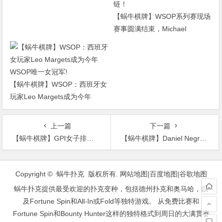
【蜗牛棋牌】WSOP系列赛现场
赛事圆满结束，Michael
Addamo搭上末班车再获金手
链！
【蜗牛棋牌】WSOP：西班牙女
玩家Leo Margets成为今年
WSOP唯一女冠军!
上一篇
下一篇
【蜗牛棋牌】GPI女子排行榜：Maria Ho有望赶超Kristen Bicknell
【蜗牛棋牌】Daniel Negreanu和Shaun Deeb互怼结仇
文
章
Copyright © 蜗牛扑克 版权所有.
网站地图
|
百度地图
|
谷歌地图
导
蜗牛扑克提供最受欢迎的扑克变种，包括德州扑克和奥马哈，以
航
及Fortune Spin和All-In或Fold等独特游戏。 从免费比赛和
Fortune Spin和Bounty Hunter这样的独特格式到周日的大满贯赛