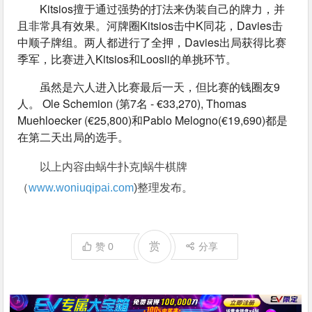
Kitsios擅于通过强势的打法来伪装自己的牌力，并
且非常具有效果。河牌圈Kitsios击中K同花，Davies击
中顺子牌组。两人都进行了全押，Davies出局获得比赛
季军，比赛进入Kitsios和Loosli的单挑环节。
虽然是六人进入比赛最后一天，但比赛的钱圈友9
人。 Ole Schemion (第7名 - €33,270), Thomas 
Muehloecker (€25,800)和Pablo Melogno(€19,690)都是
在第二天出局的选手。
以上内容由蜗牛扑克|蜗牛棋牌
（
www.woniuqipai.com
)整理发布。
赏
赞
0
分享