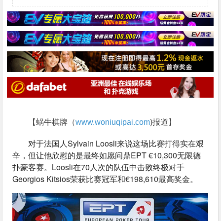
【蜗牛棋牌（
www.woniuqipai.com
)报道】
对于法国人Sylvain Loosli来说这场比赛打得实在艰
辛，但让他欣慰的是最终如愿问鼎EPT €10,300无限德
扑豪客赛。Loosli在70人次的队伍中击败终极对手
Georgios Kitsios荣获比赛冠军和€198,610最高奖金。