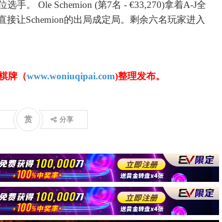
手。 Ole Schemion (第7名 - €33,270)拿着A-J全
的6直接让Schemion的出局成定局。剩余六名玩家进入
棋牌（
www.woniuqipai.com
)整理发布。
赏
分享