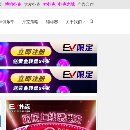
页
博狗扑克
大发扑克
神扑克
扑克之城
广告合作
神俱乐部
扑克策略
锦标赛
关于我们