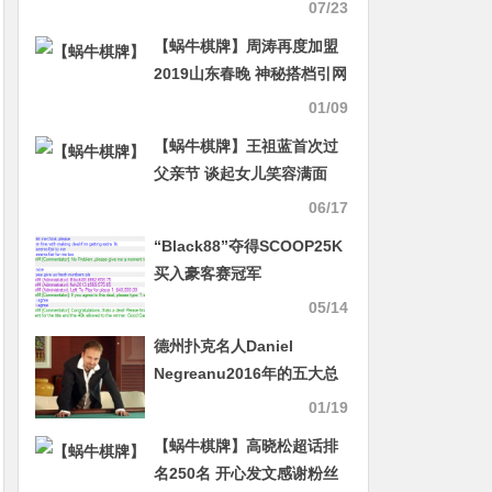
弯弯
07/23
【蜗牛棋牌】周涛再度加盟
2019山东春晚 神秘搭档引网
友猜测
01/09
【蜗牛棋牌】王祖蓝首次过
父亲节 谈起女儿笑容满面
06/17
“Black88”夺得SCOOP25K
买入豪客赛冠军
05/14
德州扑克名人Daniel
Negreanu2016年的五大总
结
01/19
【蜗牛棋牌】高晓松超话排
名250名 开心发文感谢粉丝