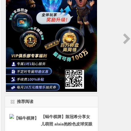
推荐阅读
【蜗牛棋牌】陈冠希分享女
儿萌照 alaia抱粉色皮球笑眼