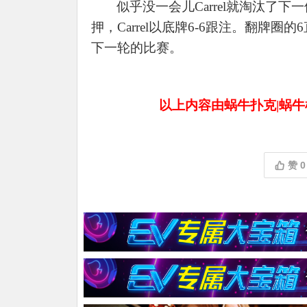
似乎没一会儿
Carrel就淘汰了下一位选
押，Carrel以底牌6-6跟注。翻牌圈
下一轮的比赛。
以上内容由蜗牛扑克|蜗牛
赞
0