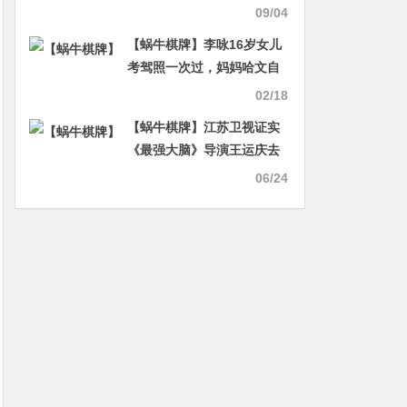
09/04
【蜗牛棋牌】李咏16岁女儿
考驾照一次过，妈妈哈文自
豪发微博庆祝
02/18
【蜗牛棋牌】江苏卫视证实
《最强大脑》导演王运庆去
世
06/24