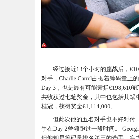
经过接近
13个小时的鏖战后，€1
对手，Charlie Carrel占据着筹码
Day 3，也是最有可能囊括€198,6
共收获过七笔奖金，其中也包括其蜗牛棋
桂冠，获得奖金€1,114,000。
但此次他的五名对手也不好对付
手在Day 2曾领跑过一段时间。 Georgio
但他却是筹码量排名第三的选手，实