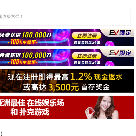
el领跑终极六强！
道】