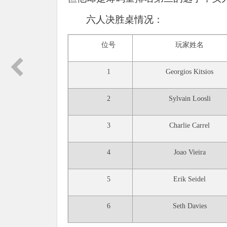
六人决胜桌情况：
位号
玩家姓名
1
Georgios Kitsios
2
Sylvain Loosli
3
Charlie Carrel
4
Joao Vieira
5
Erik Seidel
6
Seth Davies