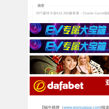
摘要
EPT蒙特卡洛€10,300豪客赛：Charlie Carr
【蜗牛棋牌（
www.woniuqipai.com
)报