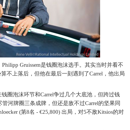
，
Philipp Gruissem是钱圈泡沫选手。其实当时并看不
牌势算不上落后，但他在最后一刻遇到了Carrel，他出局
19,690)在钱圈泡沫环节和Carrel争过几个大底池，但跨过钱
河牌圈三条成牌，但还是敌不过Carrel的坚果同
ker (第8名 - €25,800) 出局，对5不敌Kitsios的对