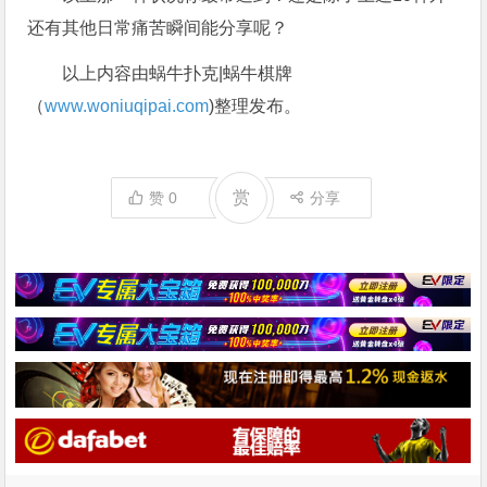
还有其他日常痛苦瞬间能分享呢？
以上内容由蜗牛扑克|蜗牛棋牌
（
www.woniuqipai.com
)整理发布。
赏
赞
0
分享