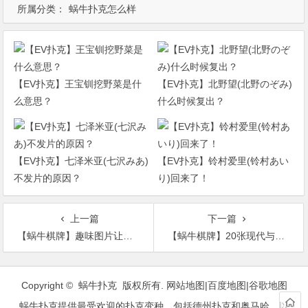
所属分类：
蜗牛扑克怎么样
【EV扑克】王宝钏挖野菜是什
【EV扑克】北野望(北野のぞみ)
么意思？
什么时候复出？
【EV扑克】七泽米亚(七沢みあ)
【EV扑克】铃村爱里(铃村あい
不发片的原因？
り)回来了！
上一篇
下一篇
【蜗牛棋牌】趣味图片让你开心笑不停 生活充满惊喜奇迹无处不在
【蜗牛棋牌】20张现代与历史的对比照 你会发现世界真的改变了
文
章
Copyright © 蜗牛扑克 版权所有.
网站地图
|
百度地图
|
谷歌地图
导
蜗牛扑克提供最受欢迎的扑克变种，包括德州扑克和奥马哈，以