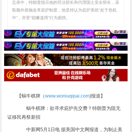
忘录中，特朗普指示他的司法部长和代理国土安全部长，采
取额外措施改革庇护制度，他坚持认为庇护系统“处于危机
中”，并受“猖獗滥用”行为困扰。
【蜗牛棋牌（
www.woniuqipai.com
)报道】
蜗牛棋牌：欲寻求庇护先交费？特朗普为阻无
证移民再祭新招
中新网5月1日电 据美国中文网报道，为制止美