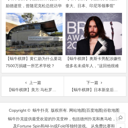
励德逝世，曾随尼克松总统访华
拿大、日本、印尼等领事馆”
【蜗牛棋牌】黄仁勋为什么要花
【蜗牛棋牌】奥斯卡男配涉嫌性
7500万捐建一所艺术学校？
侵多名未成年人，“这回他很难
过关了”
上一篇
下一篇
【蜗牛棋牌】美方:马杜罗4月30日曾打算飞往古巴 被俄罗斯劝下
【蜗牛棋牌】日本新皇后雅子：平民出身 仍在克服“适应障碍”
文
章
Copyright © 蜗牛扑克 版权所有.
网站地图
|
百度地图
|
谷歌地图
导
蜗牛扑克提供最受欢迎的扑克变种，包括德州扑克和奥马哈，以
航
及Fortune Spin和All-In或Fold等独特游戏。 从免费比赛和