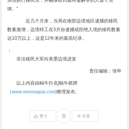
加强执行移民法，并确保收到最终递解令的人遵守法
律。”
近几个月来，当局在南部边境地区逮捕的移民
数量激增，边境特工在3月份逮捕或拒绝入境的移民数量
达10万以上，这是12年来的最高纪录。
：
非法移民大军向美墨边境进发
责任编辑：张申
以上内容由蜗牛扑克|蜗牛棋牌
（
www.woniuqipai.com
)整理发布。
赏
赞
0
分享