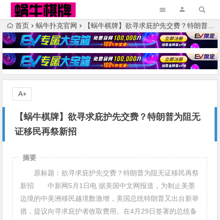
首页
蜗牛扑克官网
【蜗牛棋牌】欲寻求庇护先交费？特朗普为阻无证移民再祭新招
A+
【蜗牛棋牌】欲寻求庇护先交费？特朗普为阻无
证移民再祭新招
摘要
原标题：欲寻求庇护先交费？特朗普为阻无证移民再祭
新招 中新网5月1日电 据美国中文网报道，为制止美墨
边境的中美洲移民越境数激增，美国总统特朗普又出台新举
措，提议向寻求庇护者收取费用。在4月29日签署的总统备